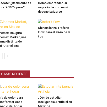
scafé: ¿Realmente es
Cómo emprender un
 café 100% puro?
negocio de cocina sin
descapitalizarse
Chinoin lanza Troferit
Flow para el alivio de la
nemex inaugura
tos
nemex Market, una
rma distinta de
sfrutar el cine
LO MÁS RECIENTE
ía de color para
¿Dónde estudiar
ansformar cada
Inteligencia Artificial en
pacio del hogar
México?