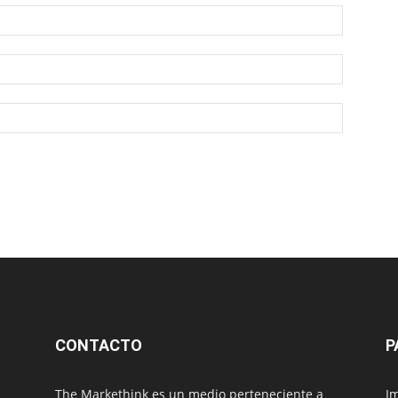
CONTACTO
P
The Markethink es un medio perteneciente a
Im