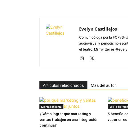
Evelyn Castillejos
Comunicóloga por la FCPyS-U
audiovisual y periodismo escrito
el teatro. Mi Twitter es @evel
Artículos relacionados
Más del autor
Mercadotecnia
Estilo de Vid
¿Cómo lograr que marketing y
5 beneficio
ventas trabajen en una integración
vapor en es
continua?