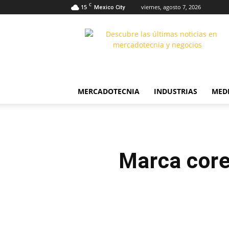
C
15
viernes, agosto 7, 2026
Mexico City
The
Markethink
MERCADOTECNIA
INDUSTRIAS
MED
Marca core