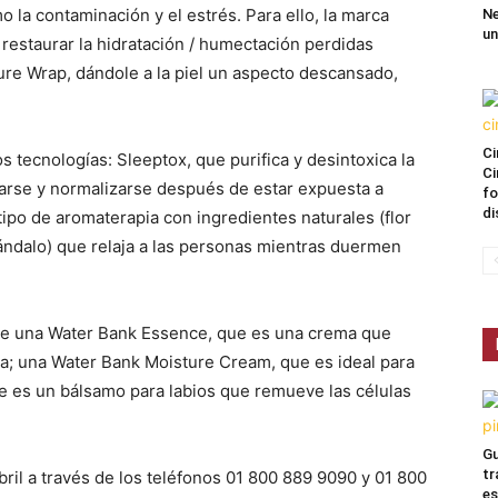
 la contaminación y el estrés. Para ello, la marca
Ne
un
restaurar la hidratación / humectación perdidas
ture Wrap, dándole a la piel un aspecto descansado,
Ci
 tecnologías: Sleeptox, que purifica y desintoxica la
Ci
arse y normalizarse después de estar expuesta a
fo
di
tipo de aromaterapia con ingredientes naturales (flor
sándalo) que relaja a las personas mientras duermen
ye una Water Bank Essence, que es una crema que
día; una Water Bank Moisture Cream, que es ideal para
ue es un bálsamo para labios que remueve las células
Gu
tr
abril a través de los teléfonos 01 800 889 9090 y 01 800
es