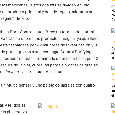
e las mexicanas. “Estos dos
kits
se dividen en uso
A
Na
 un producto principal y dos de regalo, mientras que
fo
regalo”, detalló.
C
shion Pore Control, que ofrece un terminado natural
 Se trata de uno de los productos insignia, ya que lleva
está respaldada por 42 mil horas de investigación y 3
Co
 de poros gracias a su tecnología Control Purifying
el
lrededor de éstos, terminado semi mate hasta por 12
l
escura de la piel, cubre los poros sin dañarlos gracias
cus Powder, y es resistente al agua.
 un Multicleanser y una paleta de labiales con cuatro
9 
im
el
s y tejidos se
 la piel estuvo