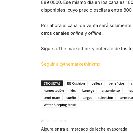
889 0000. Ese mismo día en los canales 18
disponibles, cuyo precio oscilará entre 800
Por ahora el canal de venta será solamente 
otros canales
online
y
offline
.
Sigue a The markethink y entérate de los te
Seguir a @themarkethinkmx
ETIQUETAS
BB Cushion
belleza
beneficios
c
humectación
kits
Laneige
lanzamiento
maqu
semi mate
sueño
target
televisión
termina
Water Sleeping Mask
Artículo anterior
Alpura entra al mercado de leche evaporada