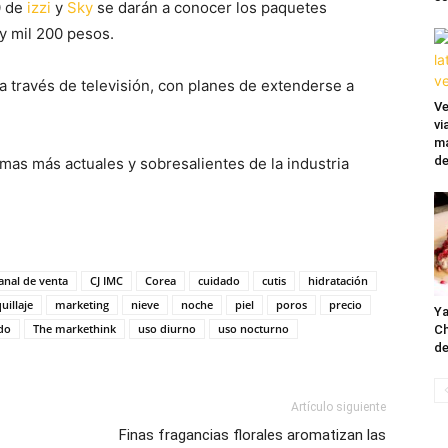
0 de
izzi
y
Sky
se darán a conocer los paquetes
 y mil 200 pesos.
a través de televisión, con planes de extenderse a
Ve
vi
ma
de
mas más actuales y sobresalientes de la industria
anal de venta
CJ IMC
Corea
cuidado
cutis
hidratación
illaje
marketing
nieve
noche
piel
poros
precio
Ya
do
The markethink
uso diurno
uso nocturno
Ch
de
Artículo siguiente
Finas fragancias florales aromatizan las