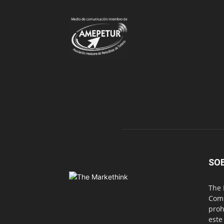
SO
The 
Comu
proh
este