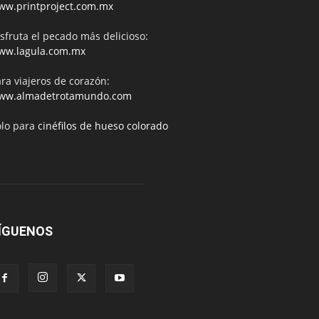
ww.printproject.com.mx
sfruta el pecado más delicioso:
ww.lagula.com.mx
ra viajeros de corazón:
ww.almadetrotamundo.com
ólo para
cinéfilos de hueso colorado
ÍGUENOS