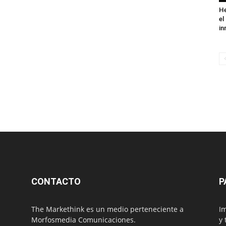
He
el
in
CONTACTO
P
The Markethink es un medio perteneciente a
Im
Morfosmedia Comunicaciones.
y 