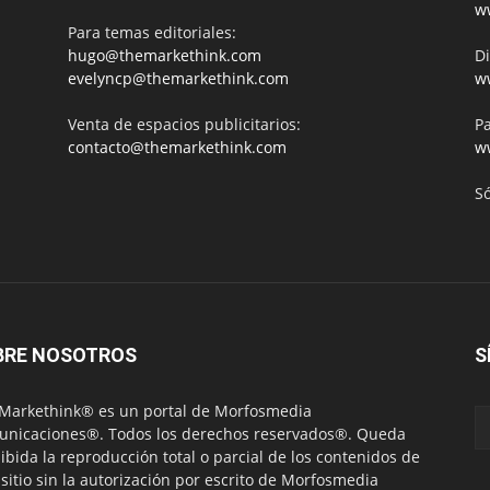
w
Para temas editoriales:
hugo@themarkethink.com
Di
evelyncp@themarkethink.com
w
Venta de espacios publicitarios:
Pa
contacto@themarkethink.com
w
S
BRE NOSOTROS
S
Markethink® es un portal de Morfosmedia
nicaciones®. Todos los derechos reservados®. Queda
ibida la reproducción total o parcial de los contenidos de
 sitio sin la autorización por escrito de Morfosmedia