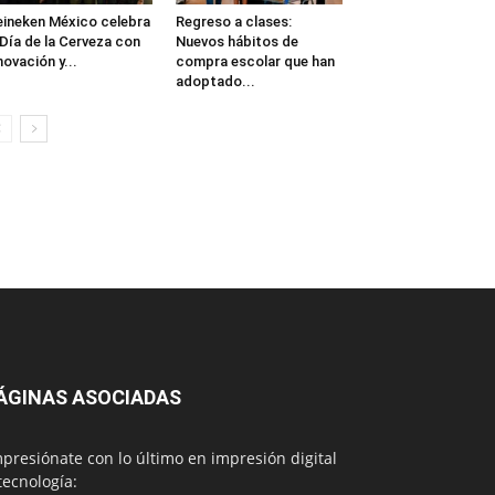
ineken México celebra
Regreso a clases:
 Día de la Cerveza con
Nuevos hábitos de
novación y...
compra escolar que han
adoptado...
ÁGINAS ASOCIADAS
presiónate con lo último en impresión digital
tecnología: