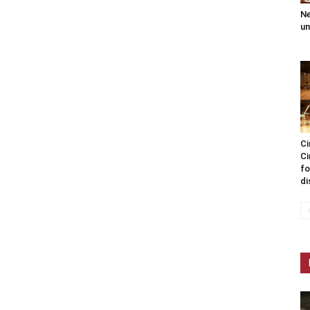
Ne
un
Ci
Ci
fo
di