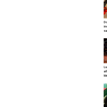
Do
in
sa
Lu
añ
Mé