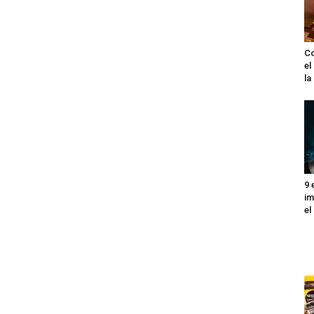
Co
el
l
9 
im
el