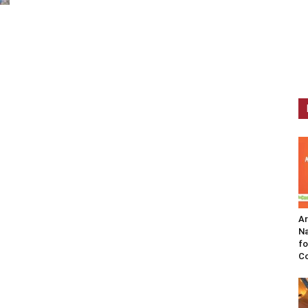
A
Na
fo
C