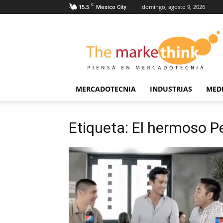
C
15.5
domingo, agosto 9, 2026
Mexico City
The
Markethink
MERCADOTECNIA
INDUSTRIAS
MED
Etiqueta: El hermoso P