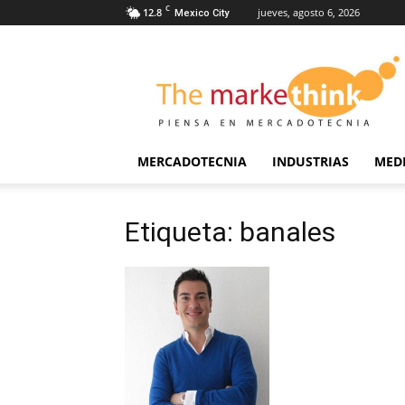
C
12.8
jueves, agosto 6, 2026
Mexico City
The
Markethink
MERCADOTECNIA
INDUSTRIAS
MED
Etiqueta: banales