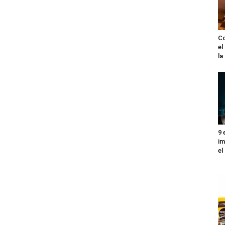
Co
el
l
9 
im
el