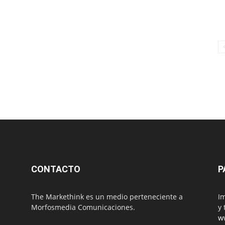
CONTACTO
P
The Markethink es un medio perteneciente a
Im
Morfosmedia Comunicaciones.
y 
w