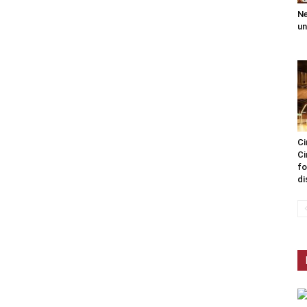
Ne
un
Ci
Ci
fo
di