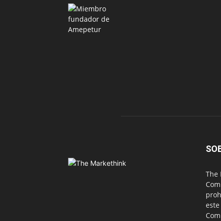
SO
The 
Comu
proh
este
Com