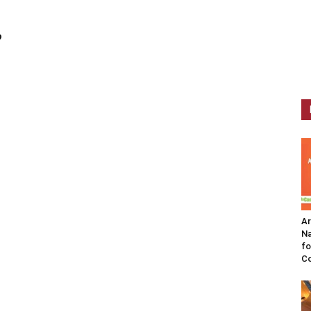
?
A
Na
fo
C