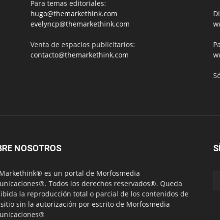
Para temas editoriales:
hugo@themarkethink.com
Di
evelyncp@themarkethink.com
w
Venta de espacios publicitarios:
Pa
contacto@themarkethink.com
w
S
BRE NOSOTROS
S
Markethink® es un portal de Morfosmedia
nicaciones®. Todos los derechos reservados®. Queda
ibida la reproducción total o parcial de los contenidos de
 sitio sin la autorización por escrito de Morfosmedia
unicaciones®