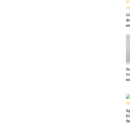
Cl
di
en
Gu
tr
es
Sp
Dí
fi