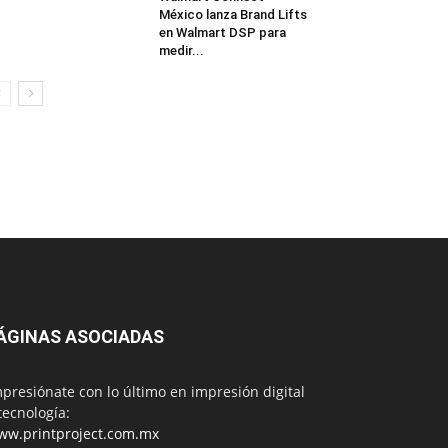
México lanza Brand Lifts
en Walmart DSP para
medir...
ÁGINAS ASOCIADAS
presiónate con lo último en impresión digital
tecnología:
ww.printproject.com.mx