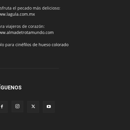
sfruta el pecado más delicioso:
ww.lagula.com.mx
ra viajeros de corazón:
ww.almadetrotamundo.com
ólo para
cinéfilos de hueso colorado
ÍGUENOS