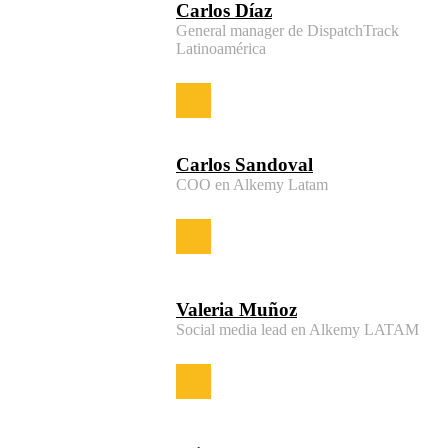
Carlos Díaz
General manager de DispatchTrack
Latinoamérica
Carlos Sandoval
COO en Alkemy Latam
Valeria Muñoz
Social media lead en Alkemy LATAM