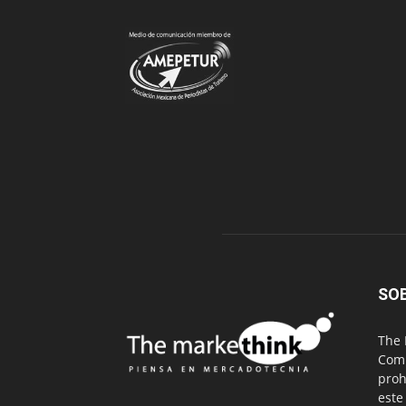
SO
The 
Comu
proh
este