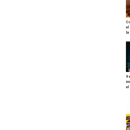
Co
el
l
9 
im
el