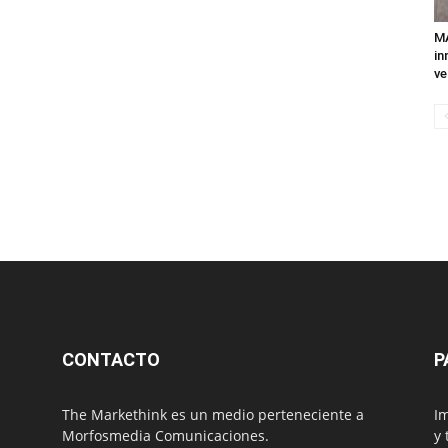
MA
in
ve
CONTACTO
P
The Markethink es un medio perteneciente a
Im
Morfosmedia Comunicaciones.
y 