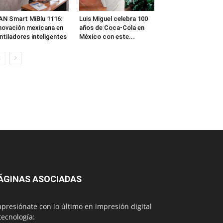
N Smart MiBlu 1116:
Luis Miguel celebra 100
novación mexicana en
años de Coca-Cola en
ntiladores inteligentes
México con este...
ÁGINAS ASOCIADAS
presiónate con lo último en impresión digital
tecnología: