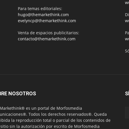
w
Para temas editoriales:
hugo@themarkethink.com
Di
evelyncp@themarkethink.com
w
Venta de espacios publicitarios:
Pa
contacto@themarkethink.com
w
S
BRE NOSOTROS
S
Markethink® es un portal de Morfosmedia
nicaciones®. Todos los derechos reservados®. Queda
ibida la reproducción total o parcial de los contenidos de
 sitio sin la autorización por escrito de Morfosmedia