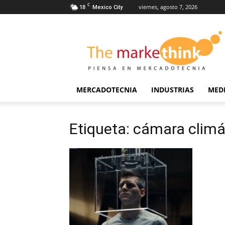
C
18
viernes, agosto 7, 2026
Mexico City
The
Markethink
MERCADOTECNIA
INDUSTRIAS
MED
Etiqueta: cámara climá