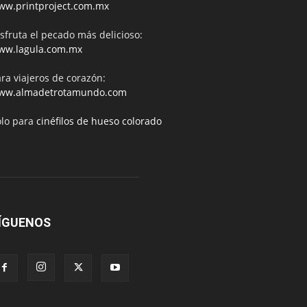
ww.printproject.com.mx
sfruta el pecado más delicioso:
ww.lagula.com.mx
ra viajeros de corazón:
ww.almadetrotamundo.com
ólo para
cinéfilos de hueso colorado
ÍGUENOS