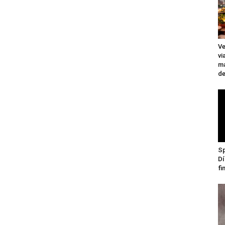
Ve
vi
ma
de
Sp
Dí
fi