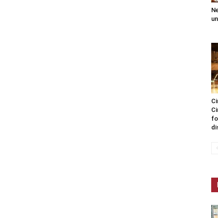
Ne
un
Ci
Ci
fo
di