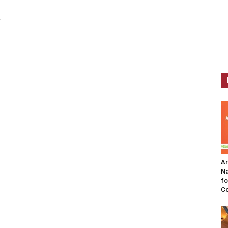
a
A
Na
fo
C