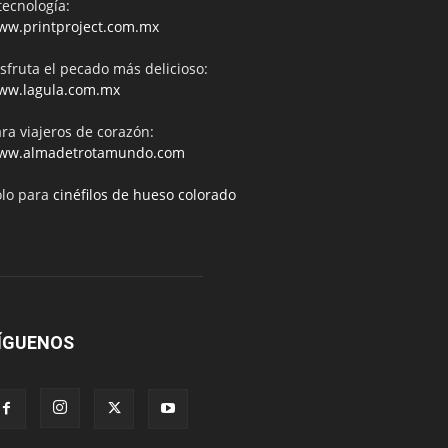
tecnología:
ww.printproject.com.mx
sfruta el pecado más delicioso:
ww.lagula.com.mx
ra viajeros de corazón:
ww.almadetrotamundo.com
ólo para
cinéfilos de hueso colorado
ÍGUENOS