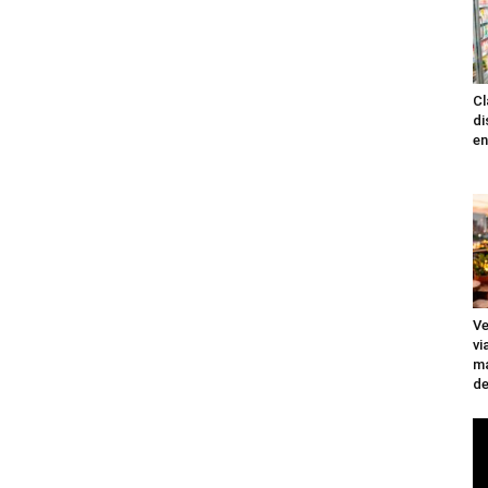
Cl
di
en
Ve
vi
ma
de