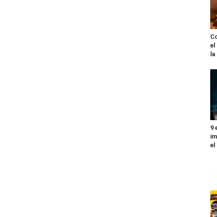
Co
el
l
9 
im
el