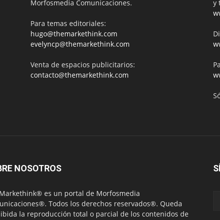
Morfosmedia Comunicaciones.
y 
w
Para temas editoriales:
hugo@themarkethink.com
Di
evelyncp@themarkethink.com
w
Venta de espacios publicitarios:
Pa
contacto@themarkethink.com
w
S
BRE NOSOTROS
S
Markethink® es un portal de Morfosmedia
nicaciones®. Todos los derechos reservados®. Queda
ibida la reproducción total o parcial de los contenidos de