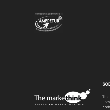
SO
The 
Comu
proh