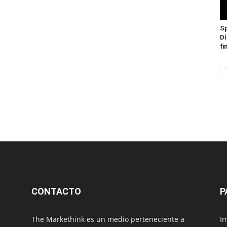
Sp
Dí
fi
CONTACTO
P
The Markethink es un medio perteneciente a
Im