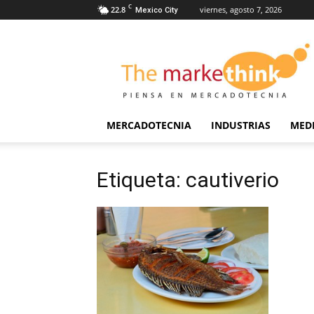
C
22.8
viernes, agosto 7, 2026
Mexico City
The
Markethink
MERCADOTECNIA
INDUSTRIAS
MED
Etiqueta: cautiverio