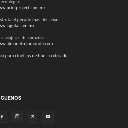
tecnología:
ww.printproject.com.mx
sfruta el pecado más delicioso:
ww.lagula.com.mx
ra viajeros de corazón:
ww.almadetrotamundo.com
ólo para
cinéfilos de hueso colorado
ÍGUENOS