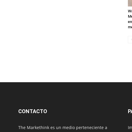
Wa
Mé
en
me
CONTACTO
P
The Markethink es un medio perteneciente a
Im