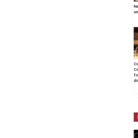
Ne
un
Ci
Ci
fo
di