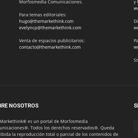
Morfosmedia Comunicaciones.
y 
w
Para temas editoriales:
hugo@themarkethink.com
Di
evelyncp@themarkethink.com
w
Venta de espacios publicitarios:
Pa
contacto@themarkethink.com
w
S
BRE NOSOTROS
S
Markethink® es un portal de Morfosmedia
nicaciones®. Todos los derechos reservados®. Queda
ibida la reproducción total o parcial de los contenidos de