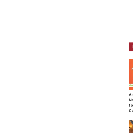
A
Na
fo
C