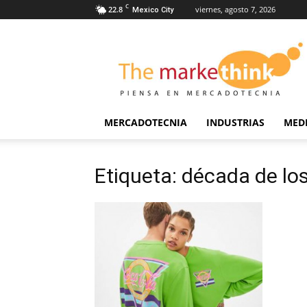
C
22.8
viernes, agosto 7, 2026
Mexico City
The
Markethink
MERCADOTECNIA
INDUSTRIAS
MED
Etiqueta: década de lo