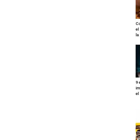
Co
el
l
9 
im
el