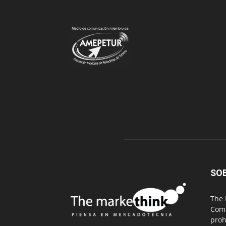
SO
The 
Comu
proh