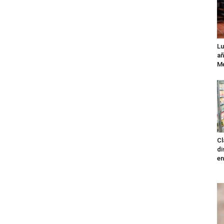
Lu
añ
Mé
Cl
di
en