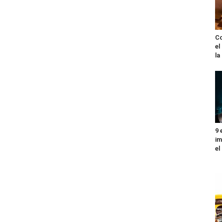
Co
el
l
9 
im
el