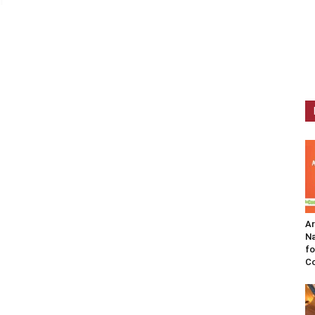
A
Na
fo
C