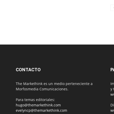
CONTACTO
P
The Markethink es un medio perteneciente a
Im
Morfosmedia Comunicaciones.
y 
w
Para temas editoriales:
hugo@themarkethink.com
Di
evelyncp@themarkethink.com
w