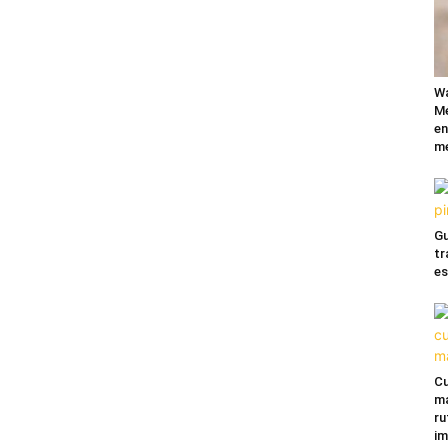
Wa
Mé
en
me
Gu
tr
es
Cu
ma
ru
im