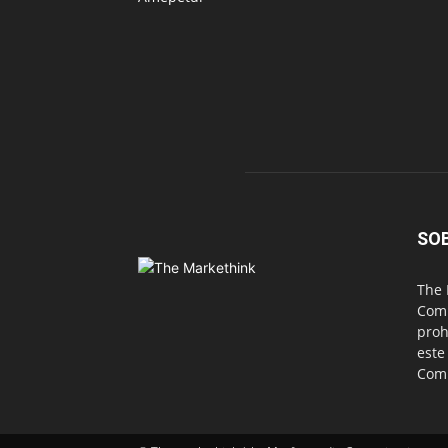
SO
The 
Comu
proh
este
Com