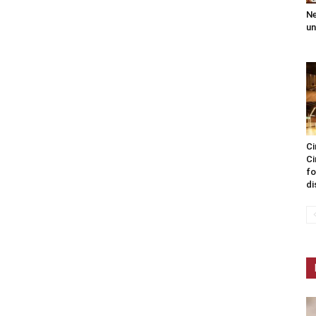
Ne
un
Ci
Ci
fo
di