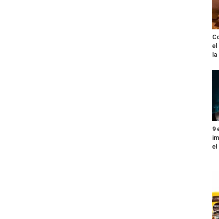
Co
el
l
9 
im
el