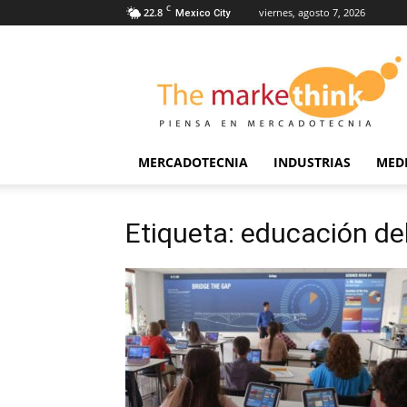
C
22.8
viernes, agosto 7, 2026
Mexico City
The
Markethink
MERCADOTECNIA
INDUSTRIAS
MED
Etiqueta: educación del