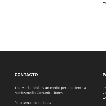
M
CONTACTO
P
The Markethink es un medio perteneciente a
Im
Morfosmedia Comunicaciones.
y 
w
Para temas editoriales: