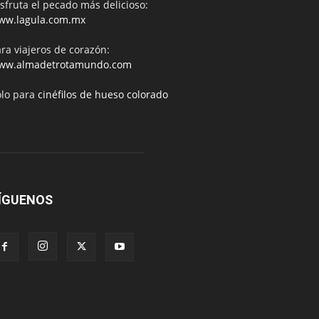
sfruta el pecado más delicioso:
ww.lagula.com.mx
ra viajeros de corazón:
ww.almadetrotamundo.com
ólo para
cinéfilos de hueso colorado
ÍGUENOS