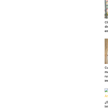
Cl
di
en
Cu
ma
ru
im
¿D
In