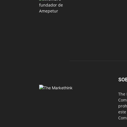
SO
The 
Comu
proh
este
Com