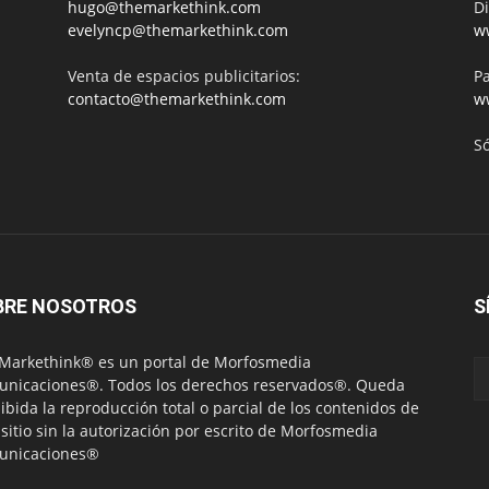
hugo@themarkethink.com
Di
evelyncp@themarkethink.com
w
Venta de espacios publicitarios:
Pa
contacto@themarkethink.com
w
S
BRE NOSOTROS
S
Markethink® es un portal de Morfosmedia
nicaciones®. Todos los derechos reservados®. Queda
ibida la reproducción total o parcial de los contenidos de
 sitio sin la autorización por escrito de Morfosmedia
unicaciones®