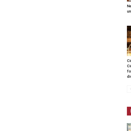
Ne
un
Ci
Ci
fo
di