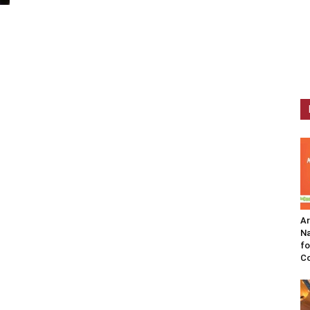
n
A
Na
fo
C