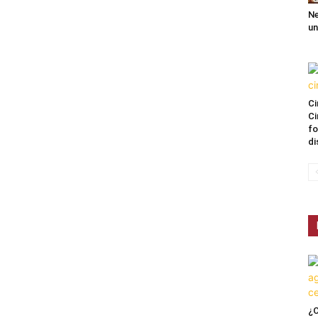
Ne
un
Ci
Ci
fo
di
¿C