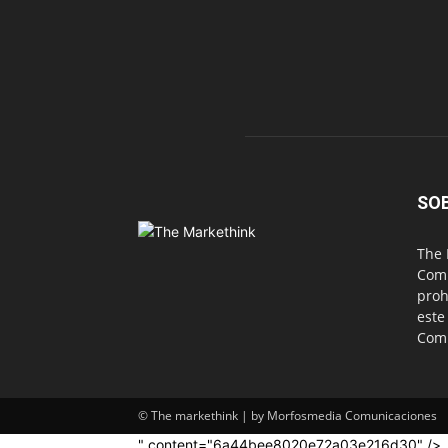
SO
The 
Comu
proh
este
Com
© The markethink | by Morfosmedia Comunicaciones
" content="6a44bee8020e72a03e216d30" />