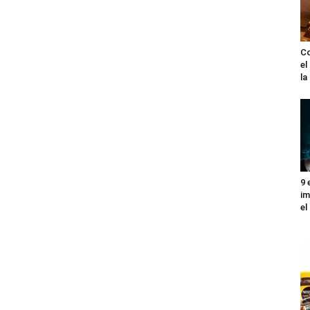
Co
el
l
9 
im
el