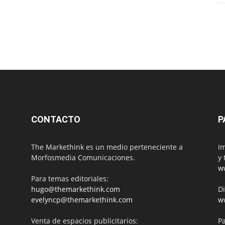
CONTACTO
P
The Markethink es un medio perteneciente a
Im
Morfosmedia Comunicaciones.
y 
w
Para temas editoriales:
hugo@themarkethink.com
Di
evelyncp@themarkethink.com
w
Venta de espacios publicitarios:
Pa