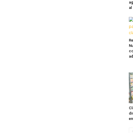
ag
al
Re
Nu
co
ad
Cl
di
en