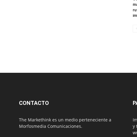
ma
ru
im
CONTACTO
P
The Markethink es un medio perteneciente a
Im
Morfosmedia Comunicaciones.
y 
w