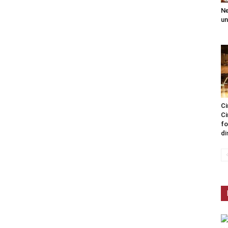
Ne
un
Ci
Ci
fo
di