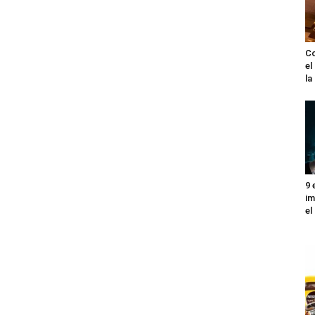
Co
el
l
9 
im
el