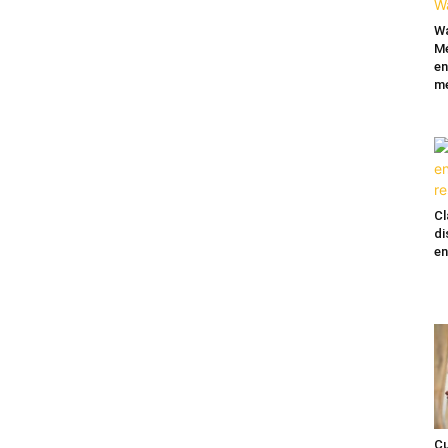
Wa
Mé
en
me
Cl
di
en
Cu