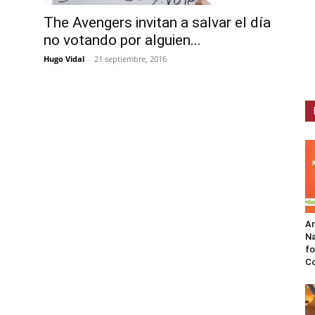
The Avengers invitan a salvar el día
no votando por alguien...
Hugo Vidal
-
21 septiembre, 2016
A
Na
fo
C