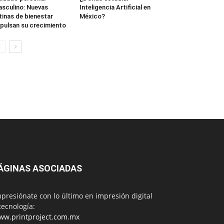
sculino: Nuevas
Inteligencia Artificial en
tinas de bienestar
México?
pulsan su crecimiento
ÁGINAS ASOCIADAS
presiónate con lo último en impresión digital
tecnología:
ww.printproject.com.mx