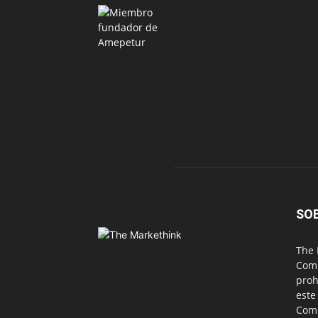
SO
The 
Comu
proh
este
Com