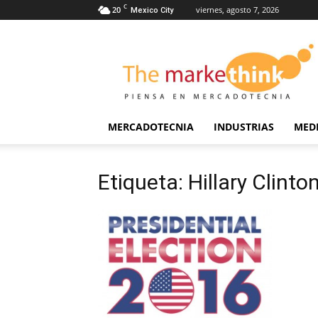
C
20
viernes, agosto 7, 2026
Mexico City
The
Markethink
MERCADOTECNIA
INDUSTRIAS
MED
Etiqueta: Hillary Clinto