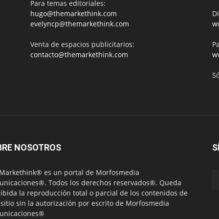
Para temas editoriales:
hugo@themarkethink.com
Di
evelyncp@themarkethink.com
w
Venta de espacios publicitarios:
Pa
contacto@themarkethink.com
w
S
BRE NOSOTROS
S
Markethink® es un portal de Morfosmedia
nicaciones®. Todos los derechos reservados®. Queda
ibida la reproducción total o parcial de los contenidos de
 sitio sin la autorización por escrito de Morfosmedia
unicaciones®