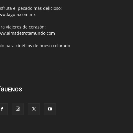
sfruta el pecado más delicioso:
ww.lagula.com.mx
ra viajeros de corazón:
ww.almadetrotamundo.com
ólo para
cinéfilos de hueso colorado
ÍGUENOS