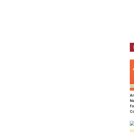
A
Na
fo
C