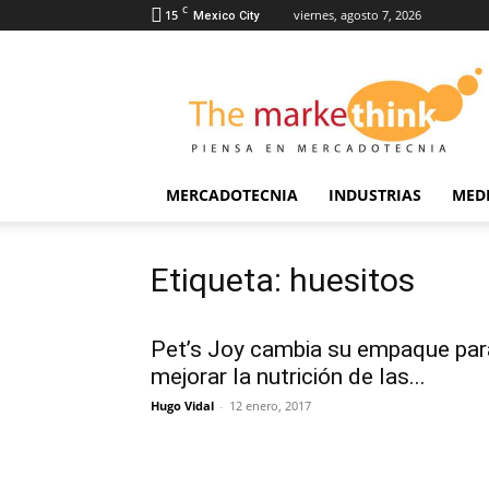
C
15
viernes, agosto 7, 2026
Mexico City
The
Markethink
MERCADOTECNIA
INDUSTRIAS
MED
Etiqueta: huesitos
Pet’s Joy cambia su empaque par
mejorar la nutrición de las...
Hugo Vidal
-
12 enero, 2017