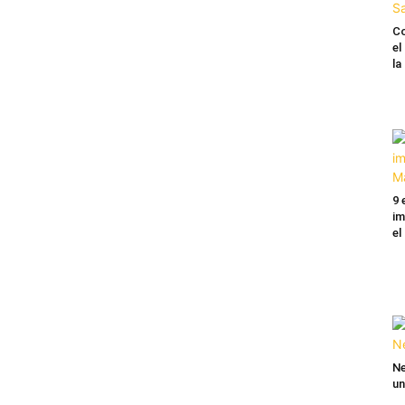
Co
el
l
9 
im
el
Ne
un