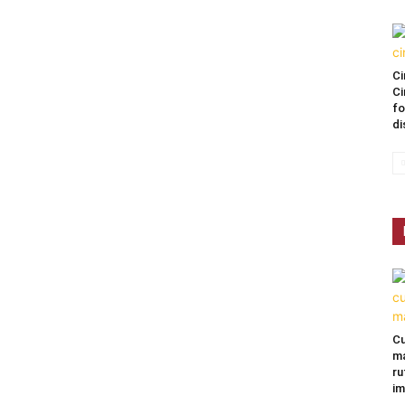
Ci
Ci
fo
di
Cu
ma
ru
im