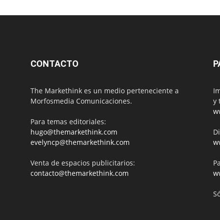
CONTACTO
P
The Markethink es un medio perteneciente a
Im
Morfosmedia Comunicaciones.
y 
w
Para temas editoriales:
hugo@themarkethink.com
Di
evelyncp@themarkethink.com
w
Venta de espacios publicitarios:
Pa
contacto@themarkethink.com
w
S