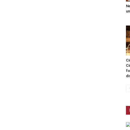
Ne
un
Ci
Ci
fo
di