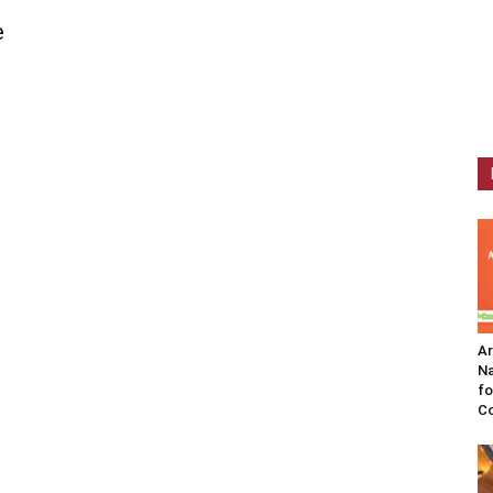
e
A
Na
fo
C