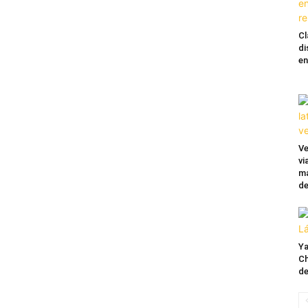
Cl
di
en
Ve
vi
ma
de
Ya
Ch
de