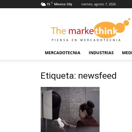
C
15
viernes, agosto 7, 2026
Mexico City
The
Markethink
MERCADOTECNIA
INDUSTRIAS
MED
Etiqueta: newsfeed