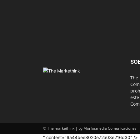
SO
The 
Comu
proh
este
Com
© The markethink | by Morfosmedia Comunicaciones
" content="6a44bee8020e72a03e216d30" />