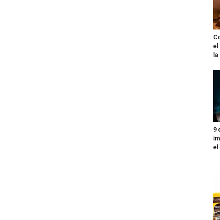
Co
el
l
9 
im
el