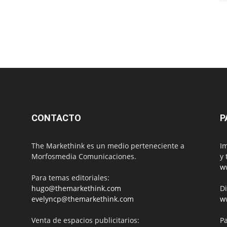
CONTACTO
P
The Markethink es un medio perteneciente a
Im
Morfosmedia Comunicaciones.
y 
w
Para temas editoriales:
hugo@themarkethink.com
Di
evelyncp@themarkethink.com
w
Venta de espacios publicitarios:
Pa