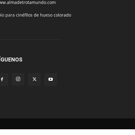
ww.almadetrotamundo.com
ólo para
cinéfilos de hueso colorado
ÍGUENOS