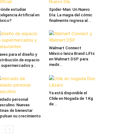
ónde estudiar
Spider-Man: Un Nuevo
teligencia Artificial en
Día: La magia del cómic
éxico?
finalmente regresa al...
Walmart Connect
México lanza Brand Lifts
aves para el diseño y
en Walmart DSP para
stribución de espacio
medir...
 supermercados y...
Ya está disponible el
Chile en Nogada de 1 Kg
idado personal
de...
sculino: Nuevas
tinas de bienestar
pulsan su crecimiento