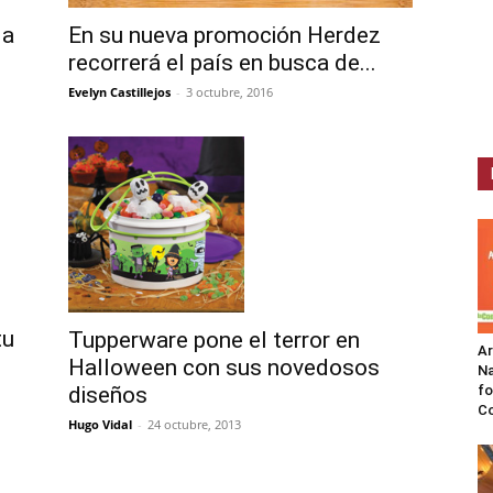
En su nueva promoción Herdez
da
recorrerá el país en busca de...
Evelyn Castillejos
-
3 octubre, 2016
tu
Tupperware pone el terror en
A
Halloween con sus novedosos
Na
diseños
fo
C
Hugo Vidal
-
24 octubre, 2013