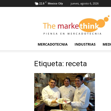
C
22.8
jueves, agosto 6, 2026
Mexico City
The
Markethink
MERCADOTECNIA
INDUSTRIAS
MED
Etiqueta: receta