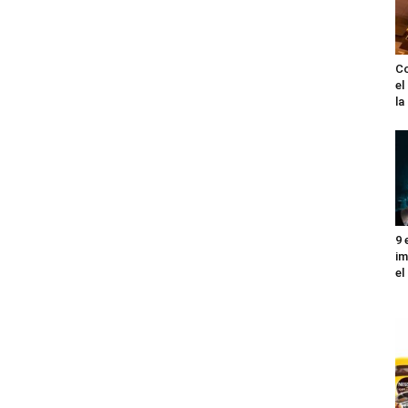
Co
el
l
9 
im
el