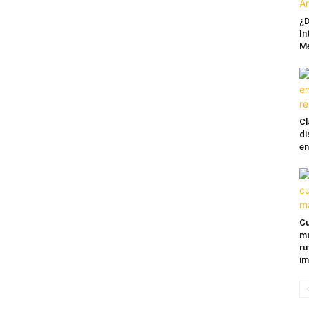
¿D
In
M
Cl
di
en
Cu
ma
ru
im