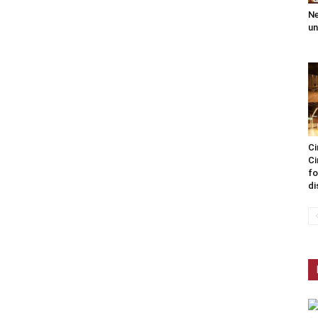
Ne
un
Ci
Ci
fo
di