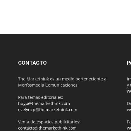
CONTACTO
P
The Markethink es un medio perteneciente a
Im
Morfosmedia Comunicaciones.
y 
w
Para temas editoriales:
hugo@themarkethink.com
Di
evelyncp@themarkethink.com
w
Venta de espacios publicitarios:
Pa
contacto@themarkethink.com
w