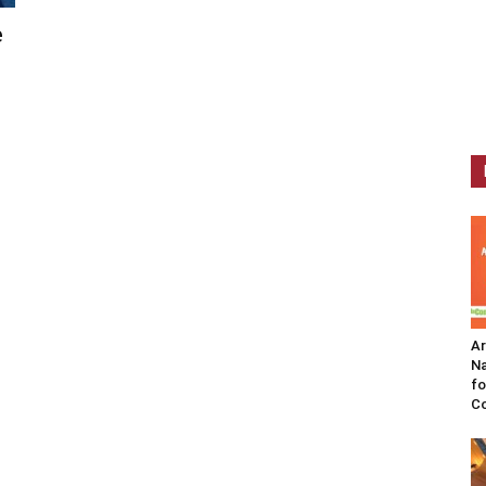
e
A
Na
fo
C