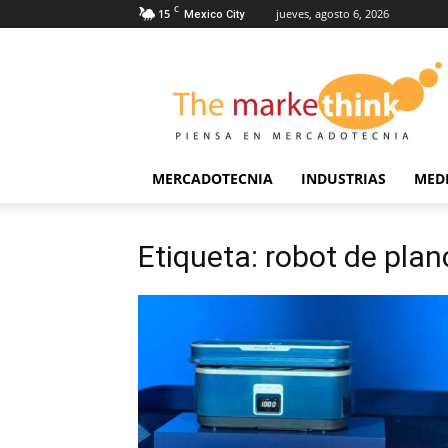
C
15
jueves, agosto 6, 2026
Mexico City
The
Markethink
MERCADOTECNIA
INDUSTRIAS
MED
Etiqueta: robot de pl