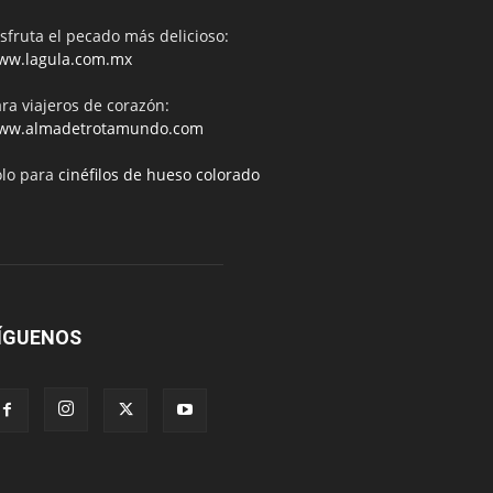
sfruta el pecado más delicioso:
ww.lagula.com.mx
ra viajeros de corazón:
ww.almadetrotamundo.com
ólo para
cinéfilos de hueso colorado
ÍGUENOS