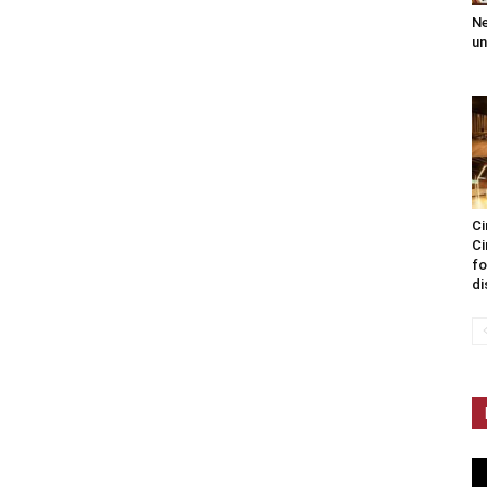
Ne
un
Ci
Ci
fo
di