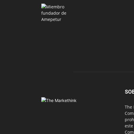
SO
The 
Comu
proh
este
Com