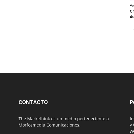
Ya
Ch
de
CONTACTO
P
The Markethink es un medio perteneciente a
Im
Morfosmedia Comunicaciones.
y 
w