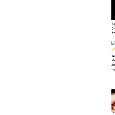
Sp
Dí
fi
Wa
Mé
en
me