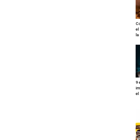
Co
el
l
9 
im
el