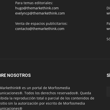
Para temas editoriales:
hugo@themarkethink.com
Di
evelyncp@themarkethink.com
w
Venta de espacios publicitarios:
Pa
contacto@themarkethink.com
w
S
BRE NOSOTROS
S
Markethink® es un portal de Morfosmedia
nicaciones®. Todos los derechos reservados®. Queda
ibida la reproducción total o parcial de los contenidos de
 sitio sin la autorización por escrito de Morfosmedia
unicaciones®