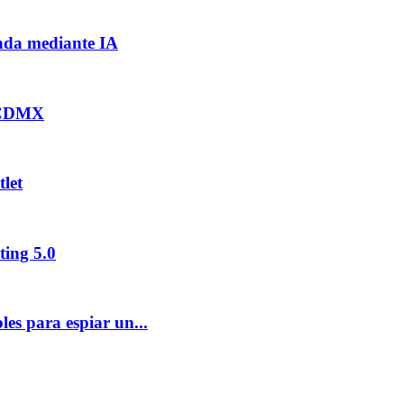
nda mediante IA
a CDMX
let
ting 5.0
es para espiar un...