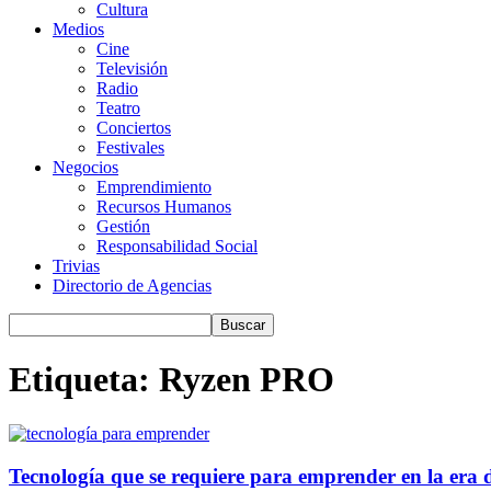
Cultura
Medios
Cine
Televisión
Radio
Teatro
Conciertos
Festivales
Negocios
Emprendimiento
Recursos Humanos
Gestión
Responsabilidad Social
Trivias
Directorio de Agencias
Etiqueta: Ryzen PRO
Tecnología que se requiere para emprender en la era d