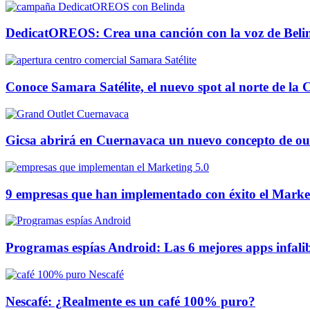
DedicatOREOS: Crea una canción con la voz de Beli
Conoce Samara Satélite, el nuevo spot al norte de l
Gicsa abrirá en Cuernavaca un nuevo concepto de out
9 empresas que han implementado con éxito el Marke
Programas espías Android: Las 6 mejores apps infalibl
Nescafé: ¿Realmente es un café 100% puro?