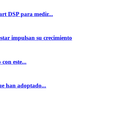
rt DSP para medir...
star impulsan su crecimiento
con este...
ue han adoptado...