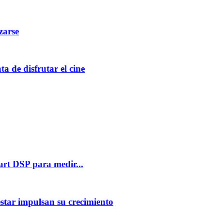
zarse
 de disfrutar el cine
rt DSP para medir...
star impulsan su crecimiento