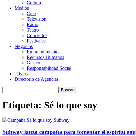
Cultura
Medios
Cine
Televisión
Radio
Teatro
Conciertos
Festivales
Negocios
Emprendimiento
Recursos Humanos
Gestión
Responsabilidad Social
Trivias
Directorio de Agencias
Etiqueta: Sé lo que soy
Subway lanza campaña para fomentar el espíritu emp