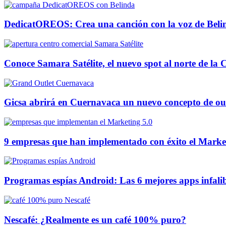
DedicatOREOS: Crea una canción con la voz de Beli
Conoce Samara Satélite, el nuevo spot al norte de l
Gicsa abrirá en Cuernavaca un nuevo concepto de out
9 empresas que han implementado con éxito el Marke
Programas espías Android: Las 6 mejores apps infalibl
Nescafé: ¿Realmente es un café 100% puro?