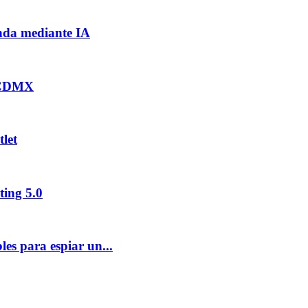
nda mediante IA
a CDMX
let
ting 5.0
es para espiar un...