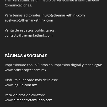
The Markethink es un medio perteneciente a Morfosmedia
Comunicaciones.
Para temas editoriales:
hugo@themarkethink.com
evelyncp@themarkethink.com
Venta de espacios publicitarios:
contacto@themarkethink.com
PÁGINAS ASOCIADAS
Impresiónate con lo último en impresión digital y tecnología:
www.printproject.com.mx
Disfruta el pecado más delicioso:
www.lagula.com.mx
Para viajeros de corazón:
www.almadetrotamundo.com