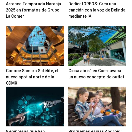
Arranca Temporada Naranja
DedicatOREOS: Crea una
2025 en formatos de Grupo
canción con la voz de Belinda
La Comer
mediante IA
Conoce Samara Satélite, el
Gicsa abrirá en Cuernavaca
nuevo spot al norte de la
un nuevo concepto de outlet
CDMX
9 empresas que han
Programas espías Android: