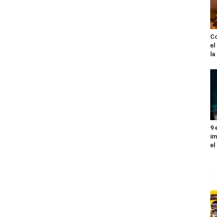
Co
el
l
9 
im
el