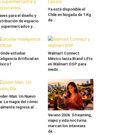
Ya está disponible el
Chile en Nogada de 1 Kg
aves para el diseño y
de...
stribución de espacio
 supermercados y...
ónde estudiar
Walmart Connect
teligencia Artificial en
México lanza Brand Lifts
éxico?
en Walmart DSP para
medir...
ider-Man: Un Nuevo
a: La magia del cómic
nalmente regresa al...
Verano 2026: Streaming,
viajes y vida nocturna
marcan los intereses
de...