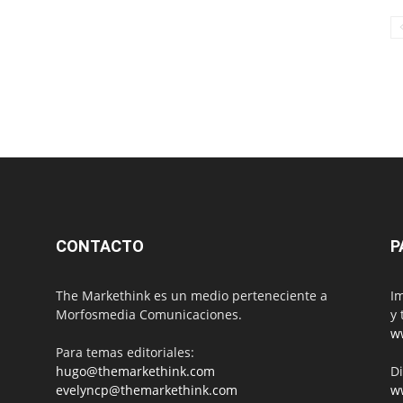
CONTACTO
P
The Markethink es un medio perteneciente a
Im
Morfosmedia Comunicaciones.
y 
w
Para temas editoriales:
hugo@themarkethink.com
Di
evelyncp@themarkethink.com
w