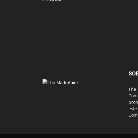
SO
The 
Comu
proh
este
Com