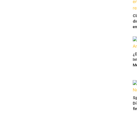
Cl
di
en
¿D
In
M
Sp
Dí
fi