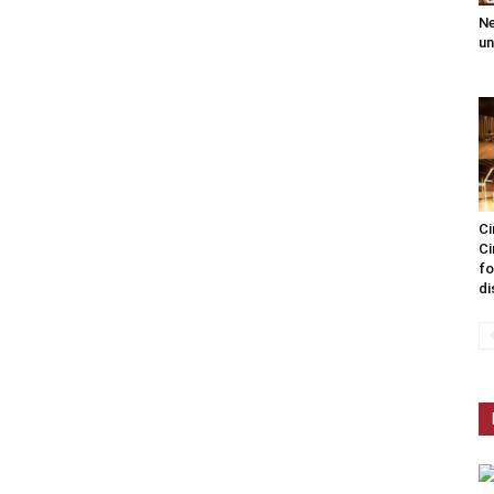
Ne
un
Ci
Ci
fo
di