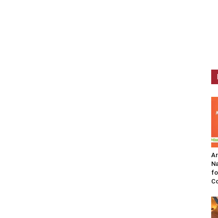
A
Na
fo
C