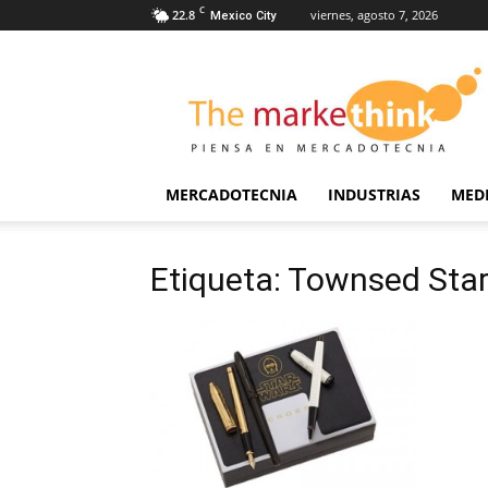
C
22.8
viernes, agosto 7, 2026
Mexico City
The
Markethink
MERCADOTECNIA
INDUSTRIAS
MED
Etiqueta: Townsed Sta