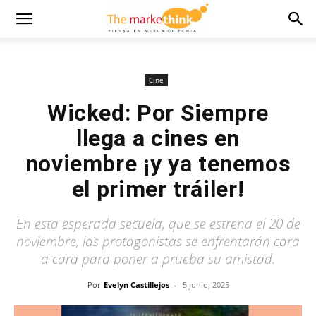
Cine
Wicked: Por Siempre
llega a cines en
noviembre ¡y ya tenemos
el primer tráiler!
En esta esperada secuela, que se estrena el 20 de
noviembre, las protagonistas se enfrentarán cara
a cara para poner a prueba su amistad.
Por
Evelyn Castillejos
-
5 junio, 2025