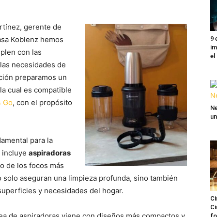
rtínez, gerente de
9 
Casa Koblenz hemos
im
plen con las
el
 las necesidades de
tación preparamos un
 la cual es compatible
& Go
, con el propósito
Ne
un
damental para la
e incluye
aspiradoras
no de los focos más
o solo aseguran una limpieza profunda, sino también
superficies y necesidades del hogar.
Ci
Ci
nea de aspiradoras viene con diseños más compactos y
fo