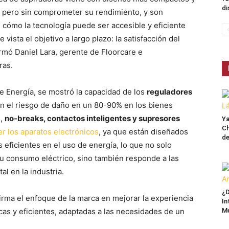
di
, pero sin comprometer su rendimiento, y son
 cómo la tecnología puede ser accesible y eficiente
e vista el objetivo a largo plazo: la satisfacción del
irmó Daniel Lara, gerente de Floorcare e
ras.
de Energía, se mostró la capacidad de los
reguladores
n el riesgo de daño en un 80-90% en los bienes
),
no-breaks, contactos inteligentes y supresores
Ya
Ch
r los aparatos electrónicos
, ya que están diseñados
de
 eficientes en el uso de energía, lo que no solo
su consumo eléctrico, sino también responde a las
l en la industria.
¿D
rma el enfoque de la marca en mejorar la experiencia
In
M
cas y eficientes, adaptadas a las necesidades de un