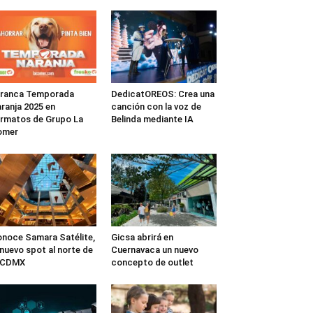
rranca Temporada
DedicatOREOS: Crea una
ranja 2025 en
canción con la voz de
rmatos de Grupo La
Belinda mediante IA
omer
noce Samara Satélite,
Gicsa abrirá en
 nuevo spot al norte de
Cuernavaca un nuevo
a CDMX
concepto de outlet