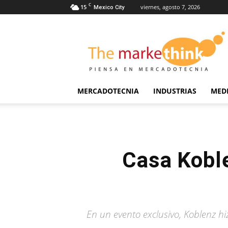
C
15
viernes, agosto 7, 2026
Mexico City
The
Markethink
MERCADOTECNIA
INDUSTRIAS
MED
Casa Kobl
En un evento exclusivo, Koblenz hi