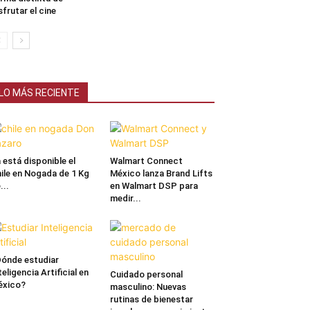
sfrutar el cine
LO MÁS RECIENTE
 está disponible el
Walmart Connect
ile en Nogada de 1 Kg
México lanza Brand Lifts
...
en Walmart DSP para
medir...
ónde estudiar
teligencia Artificial en
Cuidado personal
éxico?
masculino: Nuevas
rutinas de bienestar