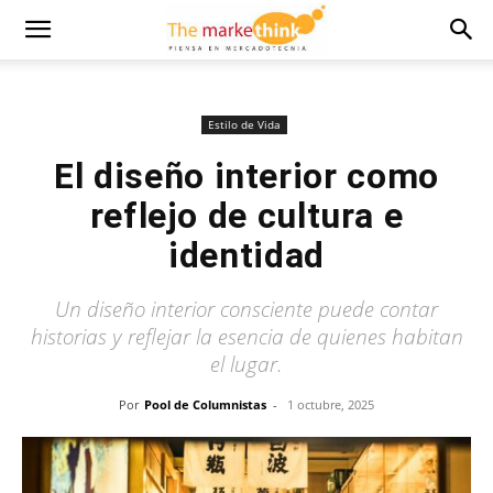
Estilo de Vida
El diseño interior como
reflejo de cultura e
identidad
Un diseño interior consciente puede contar
historias y reflejar la esencia de quienes habitan
el lugar.
Por
Pool de Columnistas
-
1 octubre, 2025