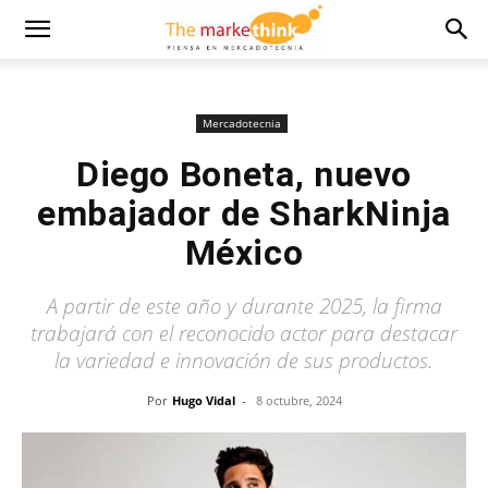
Mercadotecnia
Diego Boneta, nuevo
embajador de SharkNinja
México
A partir de este año y durante 2025, la firma
trabajará con el reconocido actor para destacar
la variedad e innovación de sus productos.
Por
Hugo Vidal
-
8 octubre, 2024