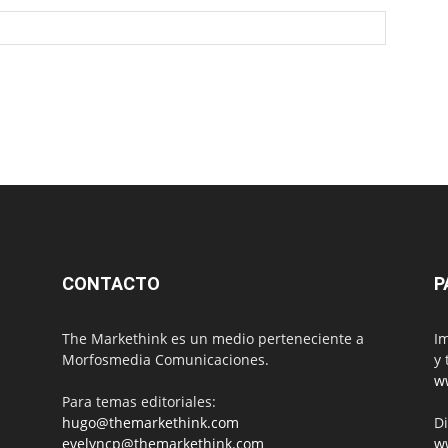
CONTACTO
P
The Markethink es un medio perteneciente a
Im
Morfosmedia Comunicaciones.
y 
w
Para temas editoriales:
hugo@themarkethink.com
Di
evelyncp@themarkethink.com
w