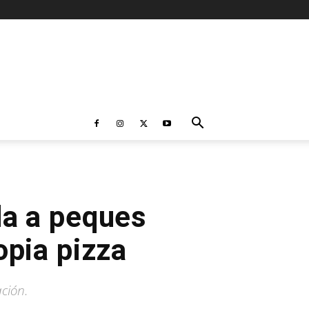
da a peques
opia pizza
ción.