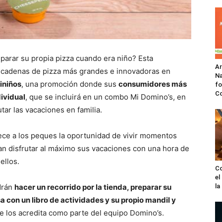
arar su propia pizza cuando era niño? Esta
A
s cadenas de pizza más grandes e innovadoras en
Na
iniños
, una promoción donde sus
consumidores más
fo
C
ividual
, que se incluirá en un combo Mi Domino’s, en
tar las vacaciones en familia.
ece a los peques la oportunidad de vivir momentos
an disfrutar al máximo sus vacaciones con una hora de
ellos.
Co
el
drán
hacer un recorrido por la tienda, preparar su
l
sa con un libro de actividades y su propio mandil y
e los acredita como parte del equipo Domino’s.