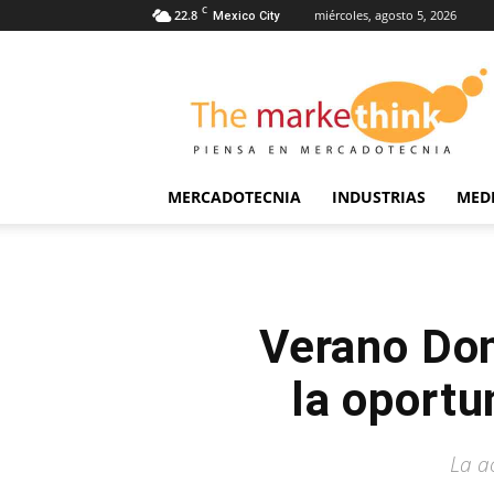
C
22.8
miércoles, agosto 5, 2026
Mexico City
The
Markethink
MERCADOTECNIA
INDUSTRIAS
MED
Verano Dom
la oportu
La a