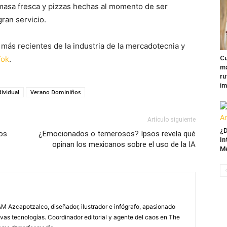
, masa fresca y pizzas hechas al momento de ser
ran servicio.
más recientes de la industria de la mercadotecnia y
Cu
Tok
.
ma
ru
im
dividual
Verano Dominiños
Artículo siguiente
¿D
los
¿Emocionados o temerosos? Ipsos revela qué
In
opinan los mexicanos sobre el uso de la IA
M
M Azcapotzalco, diseñador, ilustrador e infógrafo, apasionado
vas tecnologías. Coordinador editorial y agente del caos en The