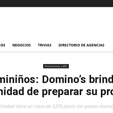
IOS
NEGOCIOS
TRIVIAS
DIRECTORIO DE AGENCIAS
Promociones y BTL
iniños: Domino’s brin
nidad de preparar su pr
ctividad tiene un costo de $209 pesos con previa reserva