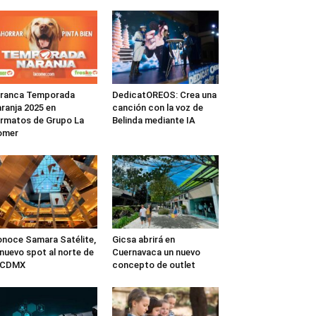
rranca Temporada
DedicatOREOS: Crea una
ranja 2025 en
canción con la voz de
rmatos de Grupo La
Belinda mediante IA
omer
noce Samara Satélite,
Gicsa abrirá en
 nuevo spot al norte de
Cuernavaca un nuevo
a CDMX
concepto de outlet