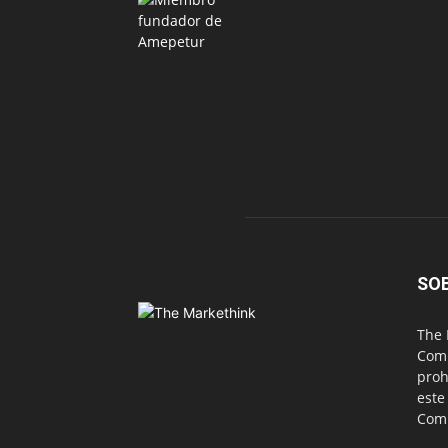
SO
The 
Comu
proh
este
Com