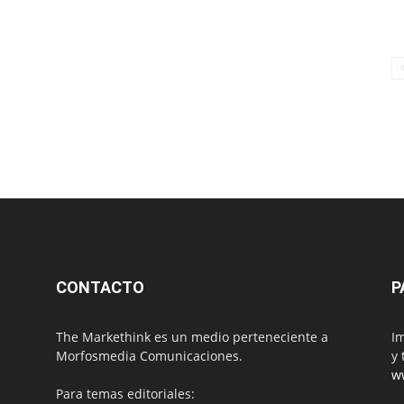
CONTACTO
P
The Markethink es un medio perteneciente a
Im
Morfosmedia Comunicaciones.
y 
w
Para temas editoriales: