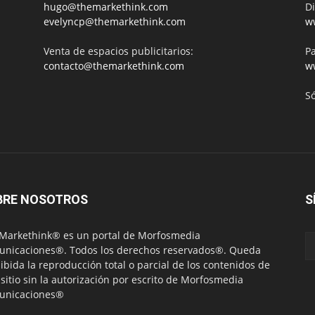
hugo@themarkethink.com
Di
evelyncp@themarkethink.com
w
Venta de espacios publicitarios:
Pa
contacto@themarkethink.com
w
S
BRE NOSOTROS
S
Markethink® es un portal de Morfosmedia
nicaciones®. Todos los derechos reservados®. Queda
ibida la reproducción total o parcial de los contenidos de
 sitio sin la autorización por escrito de Morfosmedia
unicaciones®