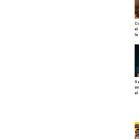
Co
el
l
9 
im
el