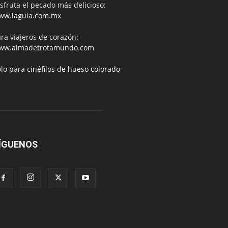
sfruta el pecado más delicioso:
ww.lagula.com.mx
ra viajeros de corazón:
ww.almadetrotamundo.com
ólo para
cinéfilos de hueso colorado
ÍGUENOS