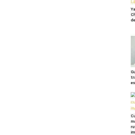
Ya
Ch
de
Gu
tr
es
Cu
ma
ru
im