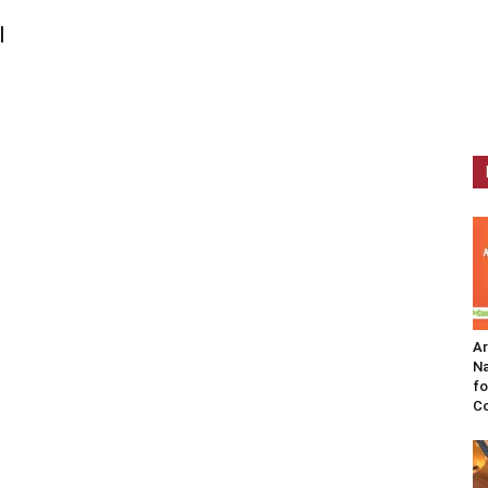
l
A
Na
fo
C