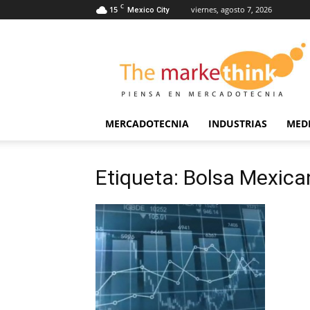
C
15
viernes, agosto 7, 2026
Mexico City
The
Markethink
MERCADOTECNIA
INDUSTRIAS
MED
Etiqueta: Bolsa Mexica