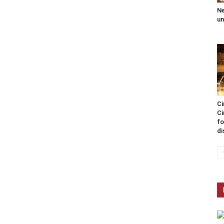
Ne
un
Ci
Ci
fo
di