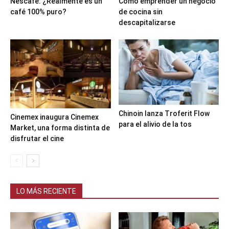
Nescafé: ¿Realmente es un
Cómo emprender un negocio
café 100% puro?
de cocina sin
descapitalizarse
Chinoin lanza Troferit Flow
Cinemex inaugura Cinemex
para el alivio de la tos
Market, una forma distinta de
disfrutar el cine
LO MÁS RECIENTE