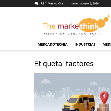
C
17.8
jueves, agosto 6, 2026
Mexico City
The
Markethink
MERCADOTECNIA
INDUSTRIAS
MED
Etiqueta: factores