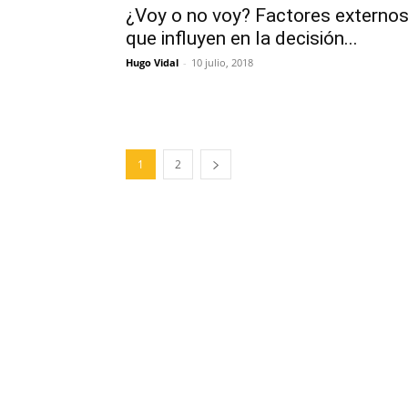
¿Voy o no voy? Factores externo
que influyen en la decisión...
Hugo Vidal
-
10 julio, 2018
1
2