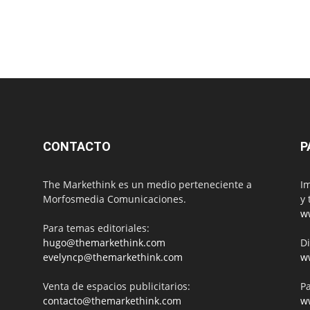
CONTACTO
P
The Markethink es un medio perteneciente a
Im
Morfosmedia Comunicaciones.
y 
w
Para temas editoriales:
hugo@themarkethink.com
Di
evelyncp@themarkethink.com
w
Venta de espacios publicitarios:
Pa
contacto@themarkethink.com
w