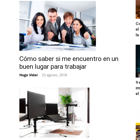
Co
el
l
Cómo saber si me encuentro en un
buen lugar para trabajar
Hugo Vidal
-
23 agosto, 2018
9 
im
el