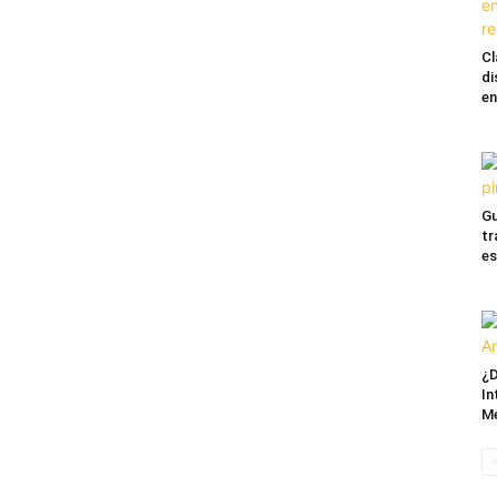
Cl
di
en
Gu
tr
es
¿D
In
M