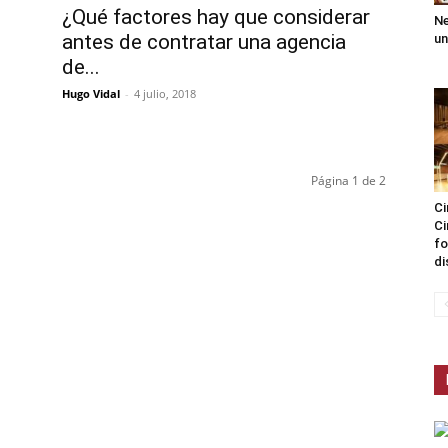
¿Qué factores hay que considerar
s
Ne
antes de contratar una agencia
un
de...
Hugo Vidal
-
4 julio, 2018
Página 1 de 2
Ci
Ci
fo
di