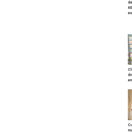
de
60
es
Cl
di
en
Cu
ma