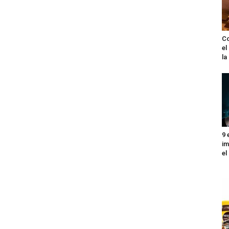
Co
el
l
9 
im
el