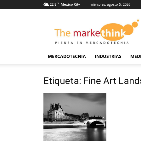
C
22.8
miércoles, agosto 5, 2026
Mexico City
The
Markethink
MERCADOTECNIA
INDUSTRIAS
MED
Etiqueta: Fine Art Lan