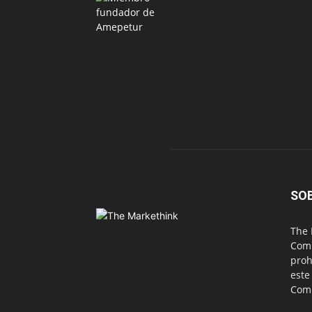
SO
The 
Comu
proh
este
Com