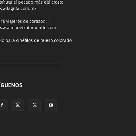
sfruta el pecado más delicioso:
ww.lagula.com.mx
ra viajeros de corazón:
ww.almadetrotamundo.com
ólo para
cinéfilos de hueso colorado
ÍGUENOS