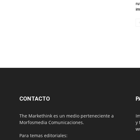
ru
im
CONTACTO
P
The Markethink es un medio perteneciente a
Im
Morfosmedia Comunicaciones.
y 
w
Para temas editoriales: