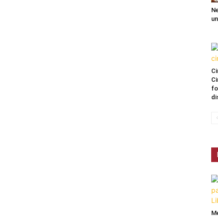
Ne
un
Ci
Ci
fo
di
Me