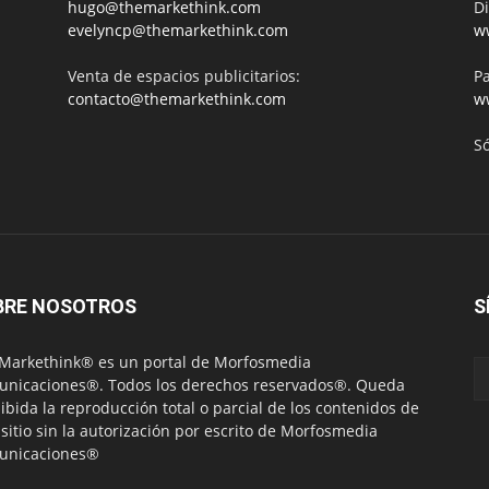
hugo@themarkethink.com
Di
evelyncp@themarkethink.com
w
Venta de espacios publicitarios:
Pa
contacto@themarkethink.com
w
S
BRE NOSOTROS
S
Markethink® es un portal de Morfosmedia
nicaciones®. Todos los derechos reservados®. Queda
ibida la reproducción total o parcial de los contenidos de
 sitio sin la autorización por escrito de Morfosmedia
unicaciones®