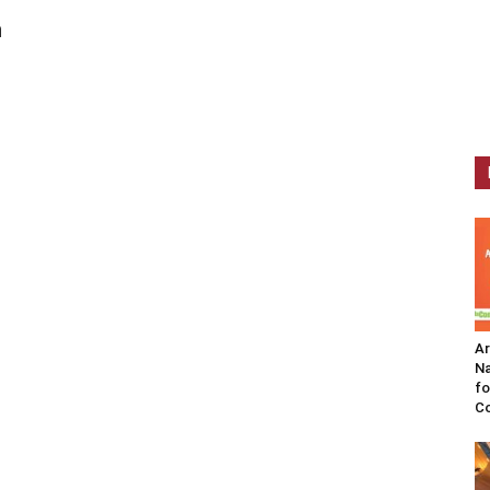
n
A
Na
fo
C