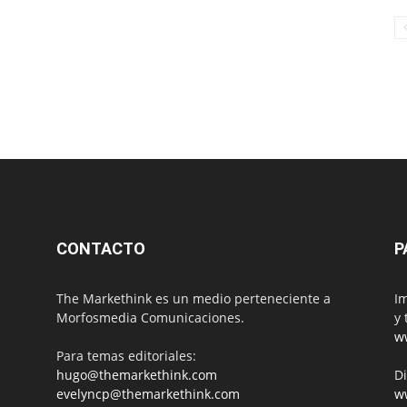
CONTACTO
P
The Markethink es un medio perteneciente a
Im
Morfosmedia Comunicaciones.
y 
w
Para temas editoriales:
hugo@themarkethink.com
Di
evelyncp@themarkethink.com
w