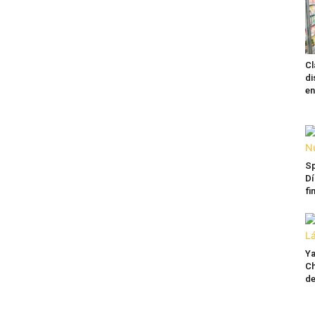
Cl
di
en
Sp
Dí
fi
Ya
Ch
de