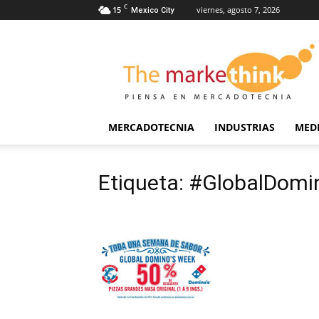
C
15
viernes, agosto 7, 2026
Mexico City
The
Markethink
MERCADOTECNIA
INDUSTRIAS
MED
Etiqueta: #GlobalDom