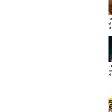
Co
el
l
9 
im
el