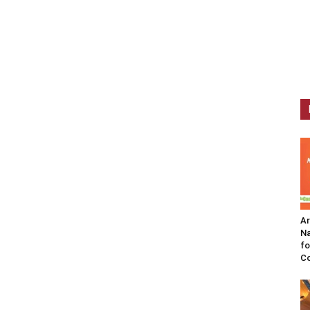
A
Na
fo
C