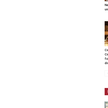
Ne
un
Ci
Ci
fo
di