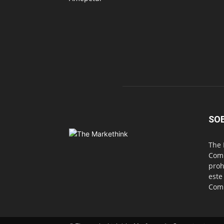
SO
The 
Comu
proh
este
Com