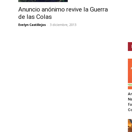
Anuncio anónimo revive la Guerra
de las Colas
Evelyn Castillejos
-
3 diciembre, 2013
A
Na
fo
C