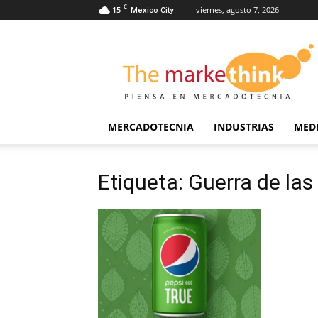
C
15
viernes, agosto 7, 2026
Mexico City
The
Markethink
MERCADOTECNIA
INDUSTRIAS
MED
Etiqueta: Guerra de las