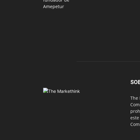
SO
The 
Comu
proh
este
Com