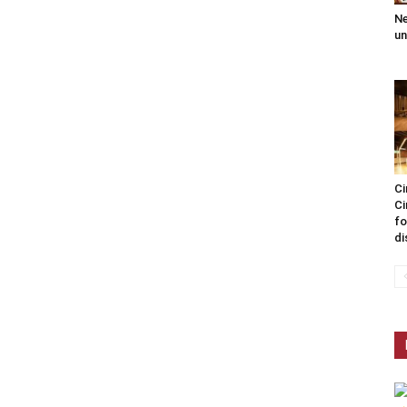
Ne
un
Ci
Ci
fo
di