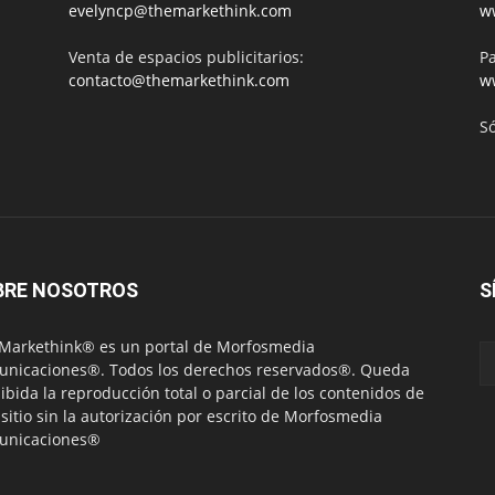
evelyncp@themarkethink.com
w
Venta de espacios publicitarios:
Pa
contacto@themarkethink.com
w
S
BRE NOSOTROS
S
Markethink® es un portal de Morfosmedia
nicaciones®. Todos los derechos reservados®. Queda
ibida la reproducción total o parcial de los contenidos de
 sitio sin la autorización por escrito de Morfosmedia
unicaciones®