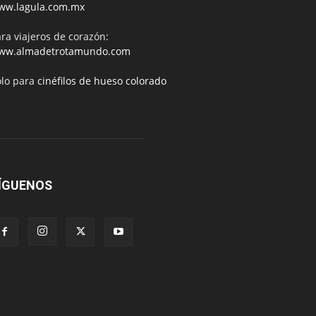
ww.lagula.com.mx
ra viajeros de corazón:
ww.almadetrotamundo.com
ólo para
cinéfilos de hueso colorado
ÍGUENOS