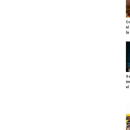
Co
el
l
9 
im
el