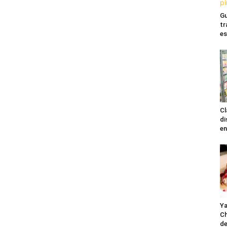
Gu
tr
es
Cl
di
en
Ya
Ch
de