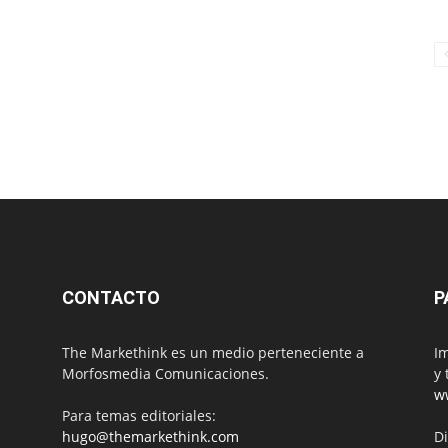
CONTACTO
P
The Markethink es un medio perteneciente a
Im
Morfosmedia Comunicaciones.
y 
w
Para temas editoriales:
hugo@themarkethink.com
Di