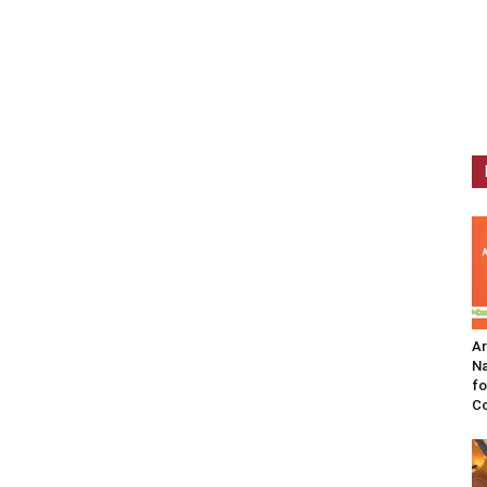
A
Na
fo
C