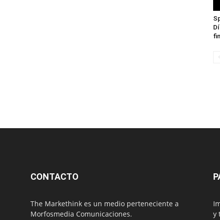
Sp
Dí
fi
CONTACTO
P
The Markethink es un medio perteneciente a
Im
Morfosmedia Comunicaciones.
y 