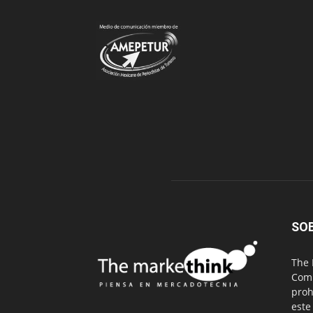
SO
The 
Comu
proh
este