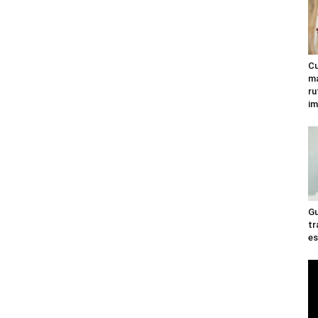
Cu
ma
ru
im
Gu
tr
es