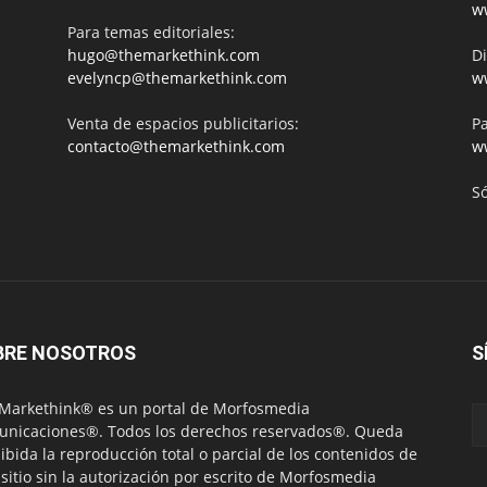
w
Para temas editoriales:
hugo@themarkethink.com
Di
evelyncp@themarkethink.com
w
Venta de espacios publicitarios:
Pa
contacto@themarkethink.com
w
S
BRE NOSOTROS
S
Markethink® es un portal de Morfosmedia
nicaciones®. Todos los derechos reservados®. Queda
ibida la reproducción total o parcial de los contenidos de
 sitio sin la autorización por escrito de Morfosmedia