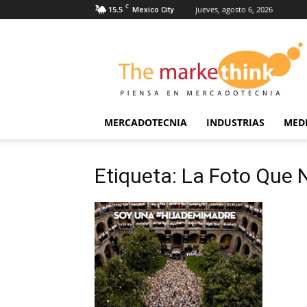
C
15.5
jueves, agosto 6, 2026
Mexico City
The
Markethink
MERCADOTECNIA
INDUSTRIAS
MED
Etiqueta: La Foto Que