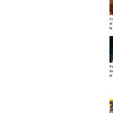
Co
el
l
9 
im
el