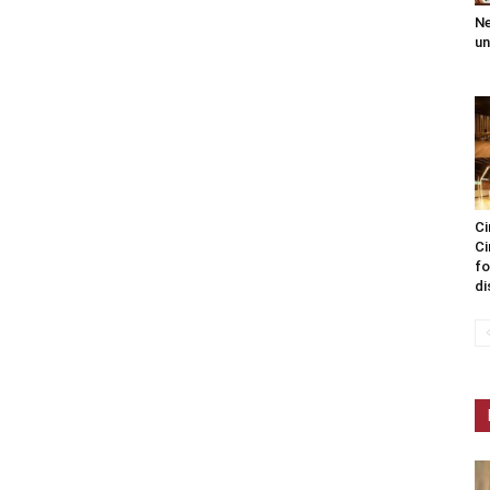
Ne
un
Ci
Ci
fo
di