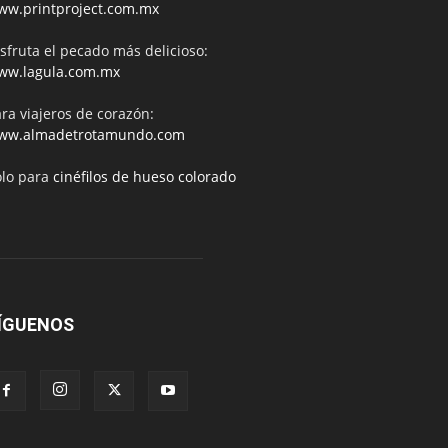
ww.printproject.com.mx
sfruta el pecado más delicioso:
ww.lagula.com.mx
ra viajeros de corazón:
ww.almadetrotamundo.com
ólo para
cinéfilos de hueso colorado
ÍGUENOS