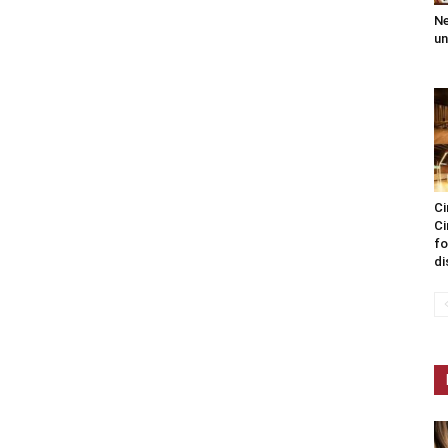
Ne
un
Ci
Ci
fo
di