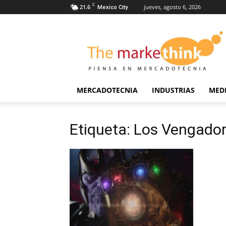
C
21.6
jueves, agosto 6, 2026
Mexico City
The
Markethink
MERCADOTECNIA
INDUSTRIAS
MED
Etiqueta: Los Vengado