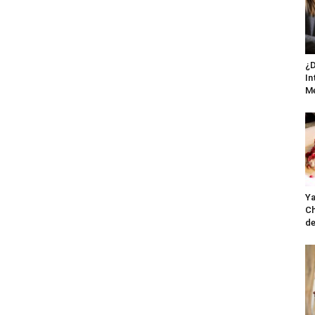
¿D
In
M
Ya
Ch
de