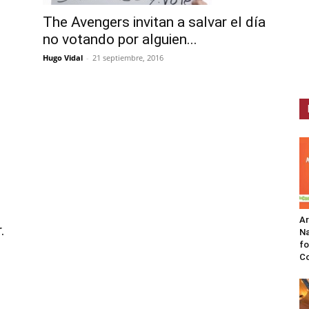
The Avengers invitan a salvar el día
no votando por alguien...
Hugo Vidal
-
21 septiembre, 2016
A
.
Na
fo
C