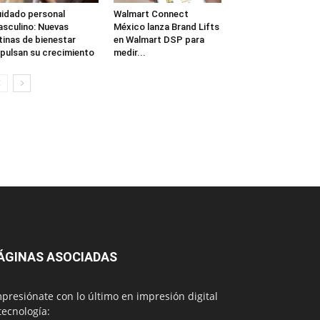
idado personal
Walmart Connect
sculino: Nuevas
México lanza Brand Lifts
tinas de bienestar
en Walmart DSP para
pulsan su crecimiento
medir...
ÁGINAS ASOCIADAS
presiónate con lo último en impresión digital
tecnología: