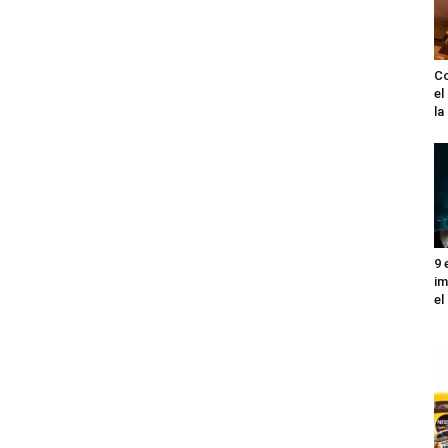
Co
el
l
9 
im
el