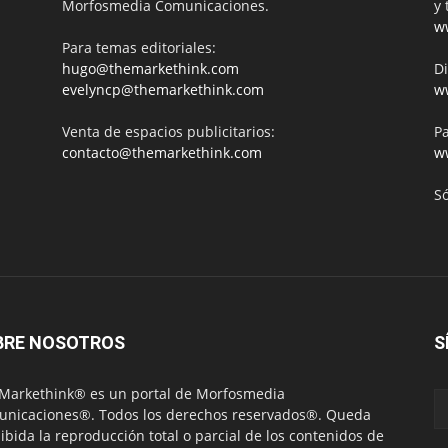
Morfosmedia Comunicaciones.
y 
w
Para temas editoriales:
hugo@themarkethink.com
Di
evelyncp@themarkethink.com
w
Venta de espacios publicitarios:
Pa
contacto@themarkethink.com
w
S
BRE NOSOTROS
S
Markethink® es un portal de Morfosmedia
nicaciones®. Todos los derechos reservados®. Queda
ibida la reproducción total o parcial de los contenidos de