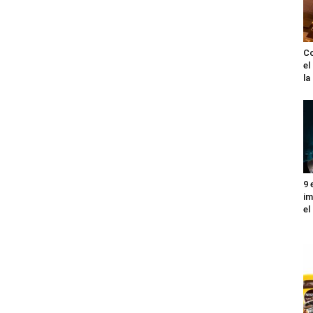
Co
el
l
9 
im
el