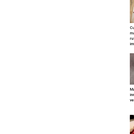
Cu
ma
ru
im
MA
in
ve