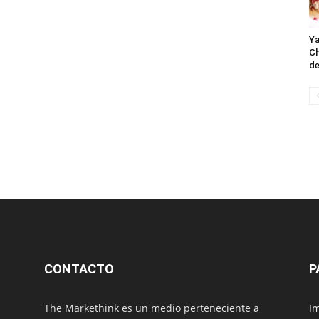
Ya
Ch
de
CONTACTO
P
The Markethink es un medio perteneciente a
Im