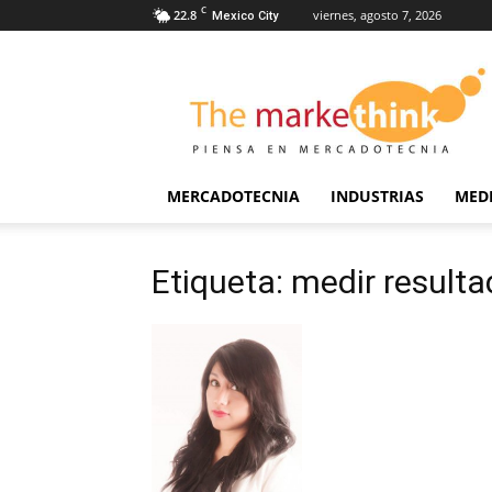
C
22.8
viernes, agosto 7, 2026
Mexico City
The
Markethink
MERCADOTECNIA
INDUSTRIAS
MED
Etiqueta: medir result