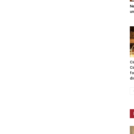
Ne
un
Ci
Ci
fo
di