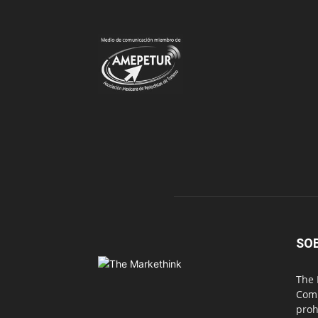
SO
The 
Comu
proh