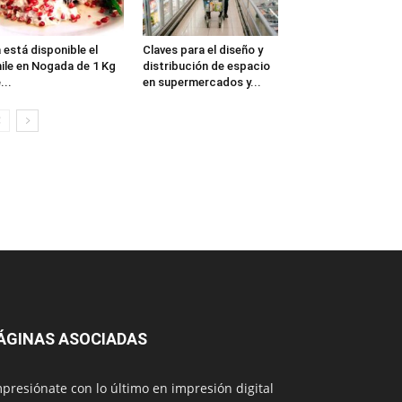
 está disponible el
Claves para el diseño y
ile en Nogada de 1 Kg
distribución de espacio
...
en supermercados y...
ÁGINAS ASOCIADAS
presiónate con lo último en impresión digital