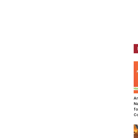
A
Na
fo
C