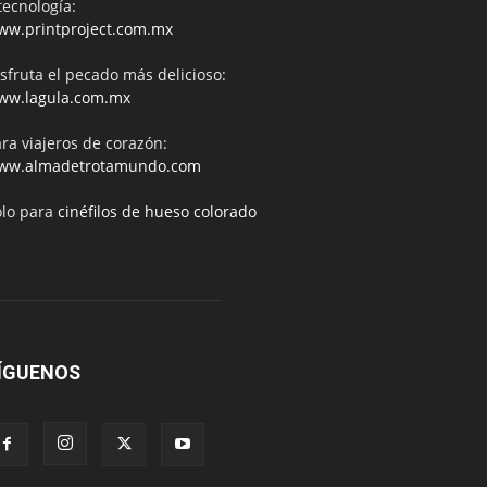
tecnología:
ww.printproject.com.mx
sfruta el pecado más delicioso:
ww.lagula.com.mx
ra viajeros de corazón:
ww.almadetrotamundo.com
ólo para
cinéfilos de hueso colorado
ÍGUENOS