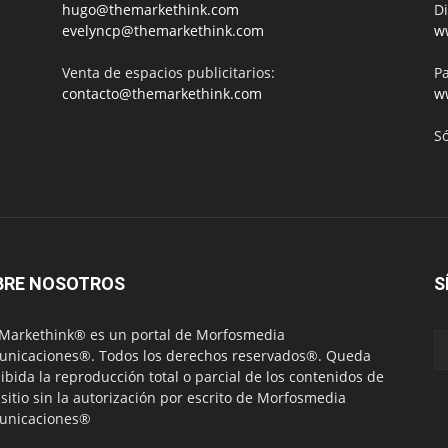
hugo@themarkethink.com
Di
evelyncp@themarkethink.com
w
Venta de espacios publicitarios:
Pa
contacto@themarkethink.com
w
S
BRE NOSOTROS
S
Markethink® es un portal de Morfosmedia
nicaciones®. Todos los derechos reservados®. Queda
ibida la reproducción total o parcial de los contenidos de
 sitio sin la autorización por escrito de Morfosmedia
unicaciones®