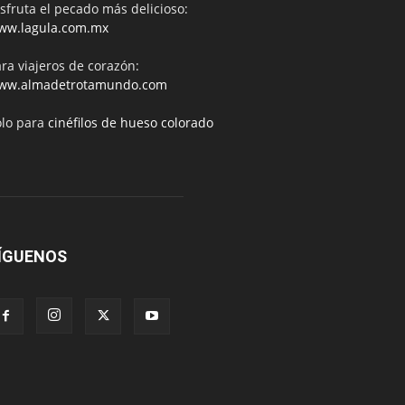
sfruta el pecado más delicioso:
ww.lagula.com.mx
ra viajeros de corazón:
ww.almadetrotamundo.com
ólo para
cinéfilos de hueso colorado
ÍGUENOS