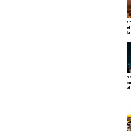
Co
el
l
9 
im
el