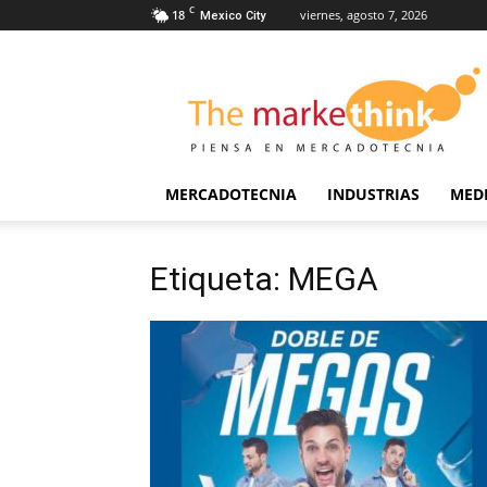
C
18
viernes, agosto 7, 2026
Mexico City
The
Markethink
MERCADOTECNIA
INDUSTRIAS
MED
Etiqueta: MEGA