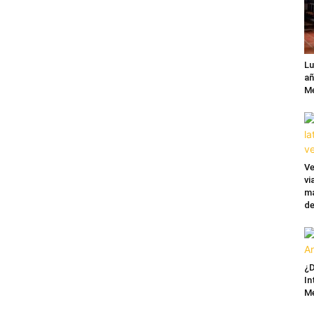
Lu
añ
Mé
Ve
vi
ma
de
¿D
In
M