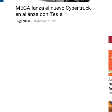
MEGA lanza el nuevo Cybertruck
en alianza con Tesla
Hugo Vidal
-
18 diciembre, 2021
A
Na
fo
C