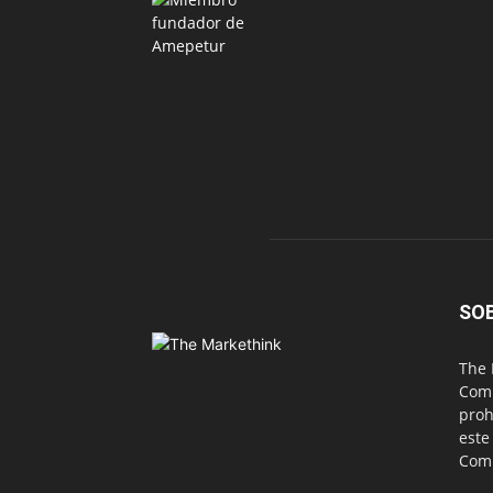
SO
The 
Comu
proh
este
Com