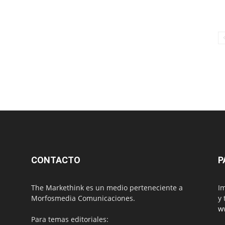
CONTACTO
P
The Markethink es un medio perteneciente a
Im
Morfosmedia Comunicaciones.
y 
w
Para temas editoriales: