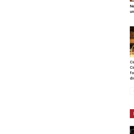
Ne
un
Ci
Ci
fo
di