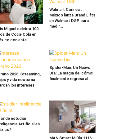
Walmart Connect
México lanza Brand Lifts
en Walmart DSP para
medir...
is Miguel celebra 100
os de Coca-Cola en
xico con este...
Spider-Man: Un Nuevo
Día: La magia del cómic
rano 2026: Streaming,
finalmente regresa al...
ajes y vida nocturna
rcan los intereses
...
ónde estudiar
teligencia Artificial en
éxico?
MAN Smart MiBlu 1116: