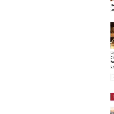
Ne
un
Ci
Ci
fo
di