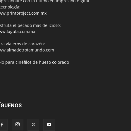
presiónate con lo último en impresión digital
tecnología:
ww.printproject.com.mx
sfruta el pecado más delicioso:
ww.lagula.com.mx
ra viajeros de corazón:
ww.almadetrotamundo.com
ólo para
cinéfilos de hueso colorado
ÍGUENOS