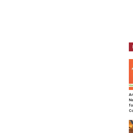
A
Na
fo
C