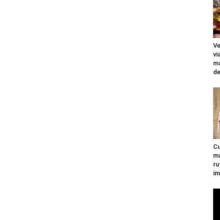
Ve
vi
ma
de
Cu
ma
ru
im