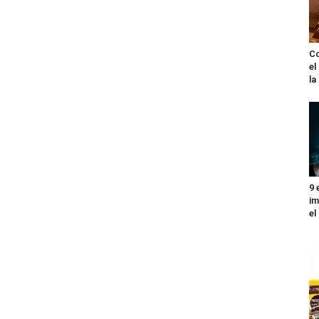
Co
el
l
9 
im
el