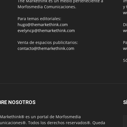
The Markethink es un medio perteneciente a
Im
Morfosmedia Comunicaciones.
y 
w
Para temas editoriales:
hugo@themarkethink.com
Di
evelyncp@themarkethink.com
w
Venta de espacios publicitarios:
Pa
contacto@themarkethink.com
w
S
BRE NOSOTROS
S
Markethink® es un portal de Morfosmedia
nicaciones®. Todos los derechos reservados®. Queda