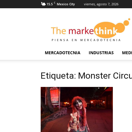
C
15.5
viernes, agosto 7, 2026
Mexico City
The
Markethink
MERCADOTECNIA
INDUSTRIAS
MED
Etiqueta: Monster Circ