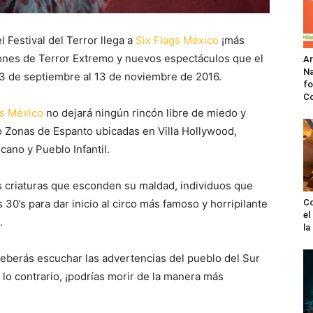
 Festival del Terror llega a
Six Flags México
¡más
iones de Terror Extremo y nuevos espectáculos que el
A
Na
23 de septiembre al 13 de noviembre de 2016.
fo
C
gs México
no dejará ningún rincón libre de miedo y
nco Zonas de Espanto ubicadas en Villa Hollywood,
ano y Pueblo Infantil.
as criaturas que esconden su maldad, individuos que
 30’s para dar inicio al circo más famoso y horripilante
Co
el
.
l
berás escuchar las advertencias del pueblo del Sur
e lo contrario, ¡podrías morir de la manera más