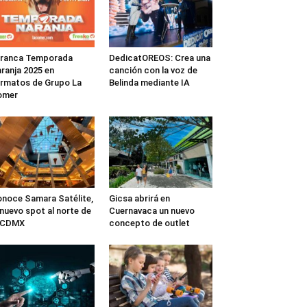
rranca Temporada
DedicatOREOS: Crea una
ranja 2025 en
canción con la voz de
rmatos de Grupo La
Belinda mediante IA
omer
noce Samara Satélite,
Gicsa abrirá en
 nuevo spot al norte de
Cuernavaca un nuevo
a CDMX
concepto de outlet