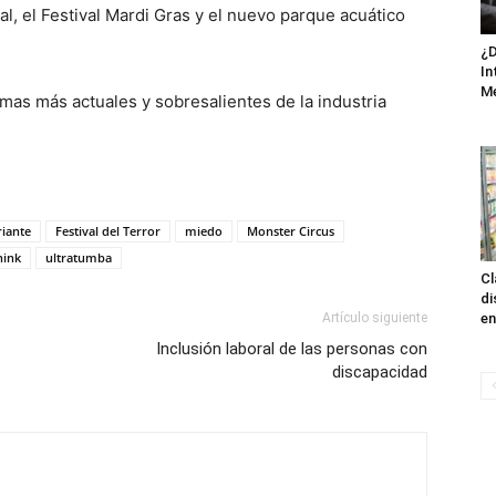
al, el Festival Mardi Gras y el nuevo parque acuático
¿D
In
M
mas más actuales y sobresalientes de la industria
riante
Festival del Terror
miedo
Monster Circus
hink
ultratumba
Cl
di
en
Artículo siguiente
Inclusión laboral de las personas con
discapacidad