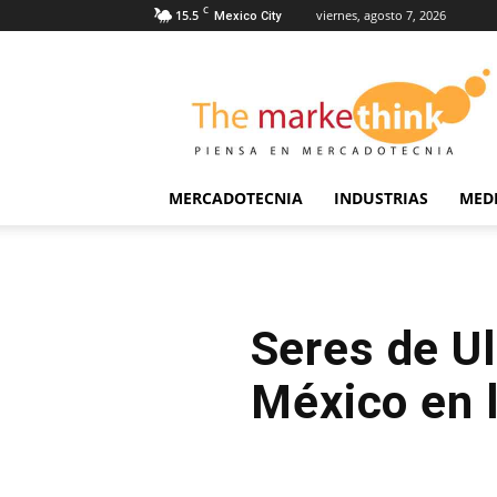
C
15.5
viernes, agosto 7, 2026
Mexico City
The
Markethink
MERCADOTECNIA
INDUSTRIAS
MED
Seres de U
México en l