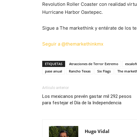
Revolution Roller Coaster con realidad virtu
Hurricane Harbor Oaxtepec.
Sigue a The markethink y entérate de los te
Seguir a @themarkethinkmx
ETIQUETAS
Atracciones de Terror Extremo
escalof
pase anual
Rancho Texas
Six Flags
The market
Artículo anterior
Los mexicanos prevén gastar mil 292 pesos
para festejar el Día de la Independencia
Hugo Vidal