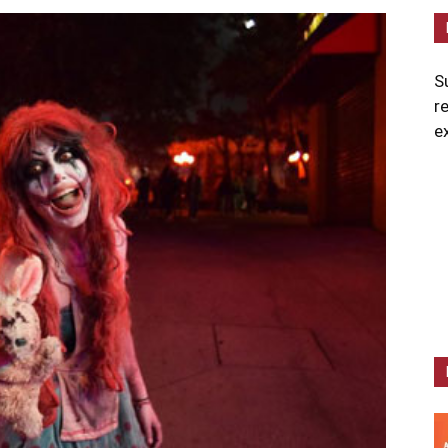
S
r
e