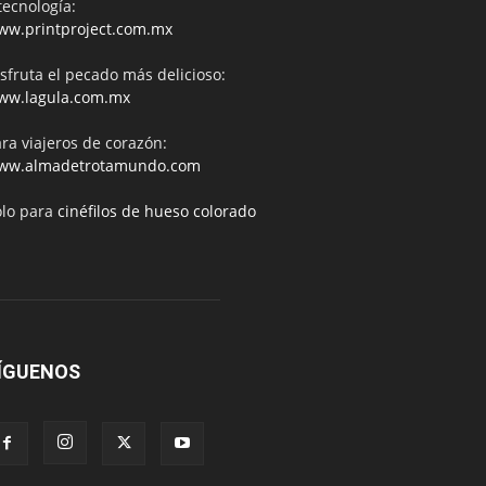
tecnología:
ww.printproject.com.mx
sfruta el pecado más delicioso:
ww.lagula.com.mx
ra viajeros de corazón:
ww.almadetrotamundo.com
ólo para
cinéfilos de hueso colorado
ÍGUENOS