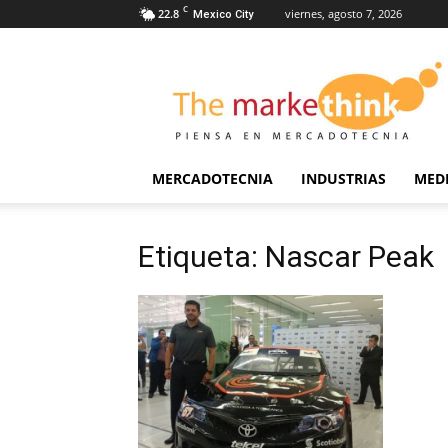
C
22.8
viernes, agosto 7, 2026
Mexico City
The
Markethink
MERCADOTECNIA
INDUSTRIAS
MED
Etiqueta: Nascar Peak