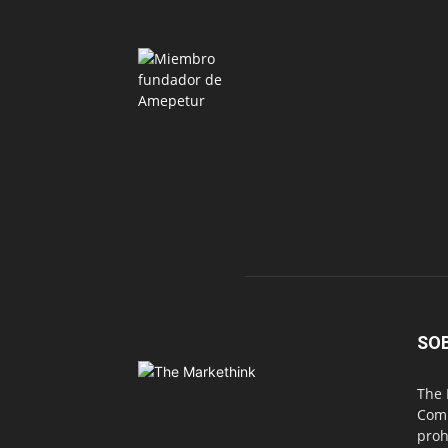
SO
The 
Comu
proh