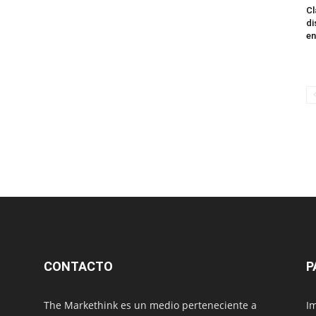
Cl
di
en
CONTACTO
P
The Markethink es un medio perteneciente a
Im