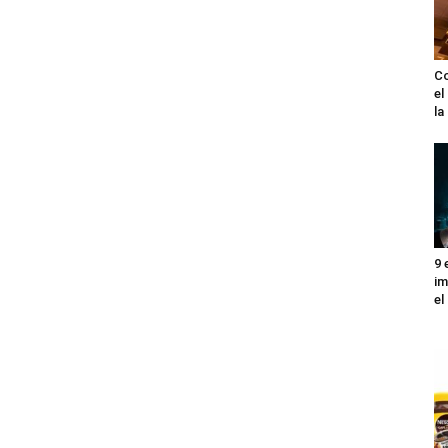
Co
el
l
9 
im
el