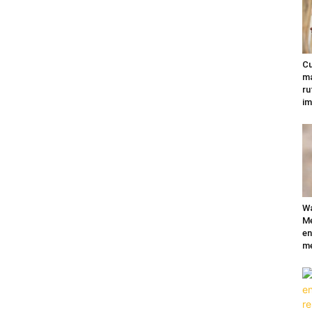
Cu
ma
ru
im
Wa
Mé
en
me