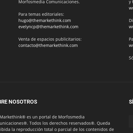
Morfosmedia Comunicaciones.
y 
w
Para temas editoriales:
hugo@themarkethink.com
Di
evelyncp@themarkethink.com
w
Venta de espacios publicitarios:
Pa
contacto@themarkethink.com
w
S
BRE NOSOTROS
S
Markethink® es un portal de Morfosmedia
nicaciones®. Todos los derechos reservados®. Queda
ibida la reproducción total o parcial de los contenidos de