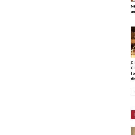
Ne
un
Ci
Ci
fo
di