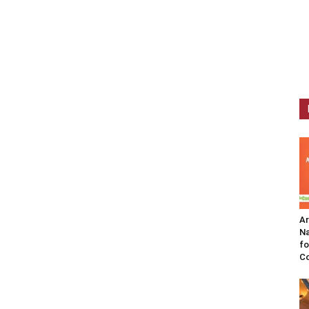
A
Na
fo
C