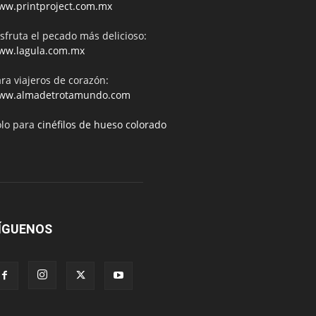
ww.printproject.com.mx
sfruta el pecado más delicioso:
ww.lagula.com.mx
ra viajeros de corazón:
ww.almadetrotamundo.com
ólo para
cinéfilos de hueso colorado
ÍGUENOS