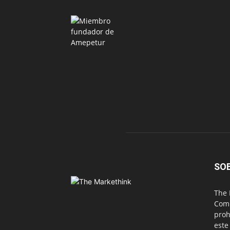
SO
The 
Comu
proh
este