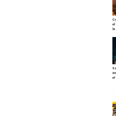
Co
el
l
9 
im
el