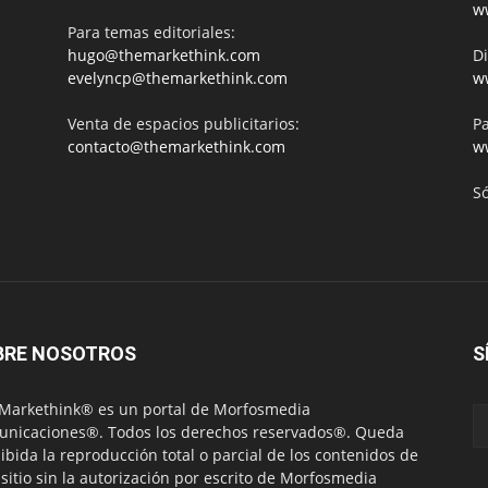
w
Para temas editoriales:
hugo@themarkethink.com
Di
evelyncp@themarkethink.com
w
Venta de espacios publicitarios:
Pa
contacto@themarkethink.com
w
S
BRE NOSOTROS
S
Markethink® es un portal de Morfosmedia
nicaciones®. Todos los derechos reservados®. Queda
ibida la reproducción total o parcial de los contenidos de
 sitio sin la autorización por escrito de Morfosmedia