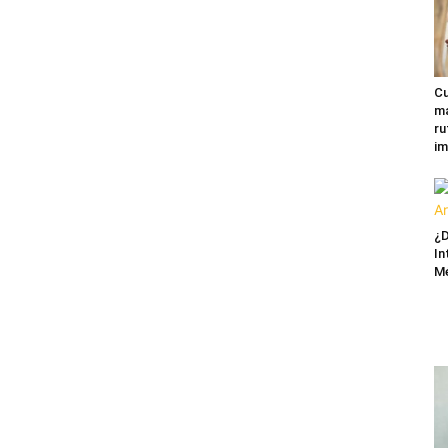
Cu
ma
ru
im
¿D
In
M