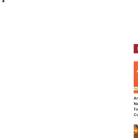
A
Na
fo
C