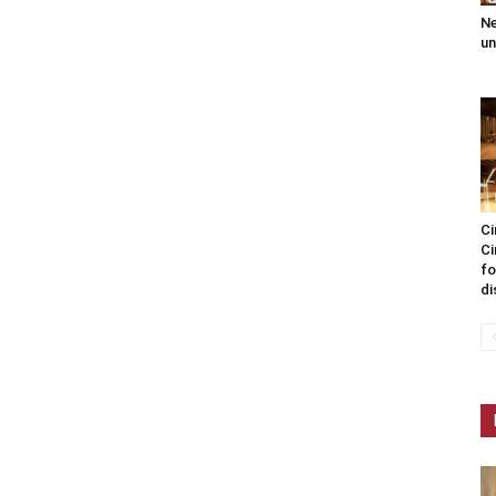
Ne
un
Ci
Ci
fo
di