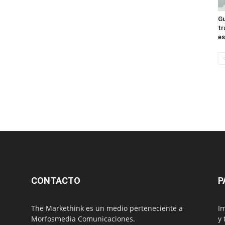
Gu
tr
es
CONTACTO
P
The Markethink es un medio perteneciente a
Im
Morfosmedia Comunicaciones.
y 