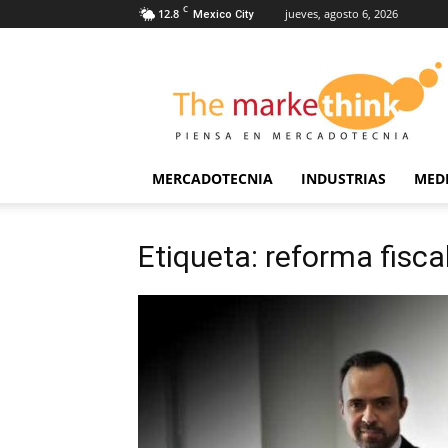
C
12.8
jueves, agosto 6, 2026
Mexico City
The
Markethink
MERCADOTECNIA
INDUSTRIAS
MED
Etiqueta: reforma fisca