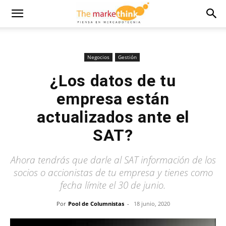
Negocios
Gestión
¿Los datos de tu
empresa están
actualizados ante el
SAT?
Ahora tendrás que darle al SAT información de los
socios o accionistas de tu empresa y tienes como
fecha límite el 30 de junio.
Por
Pool de Columnistas
-
18 junio, 2020