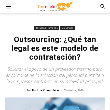
Recursos Humanos
Columnas
Outsourcing: ¿Qué tan
legal es este modelo de
contratación?
Solicitar el apoyo de un proveedor externo para
encargarse de la selección del personal permite a
las empresas centrarse en su actividad principal.
Por
Pool de Columnistas
-
7 octubre, 2020