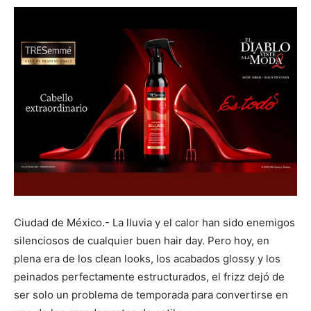
Ciudad de México.- La lluvia y el calor han sido enemigos
silenciosos de cualquier buen hair day. Pero hoy, en
plena era de los clean looks, los acabados glossy y los
peinados perfectamente estructurados, el frizz dejó de
ser solo un problema de temporada para convertirse en