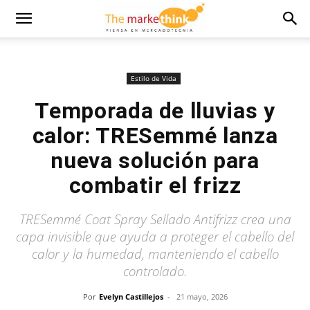
Estilo de Vida
Temporada de lluvias y
calor: TRESemmé lanza
nueva solución para
combatir el frizz
TRESemmé Coat Spray Sellado Antifrizz crea una
capa invisible que ayuda a proteger el cabello del
calor y la humedad, manteniendo el cabello
controlado.
Por
Evelyn Castillejos
-
21 mayo, 2026