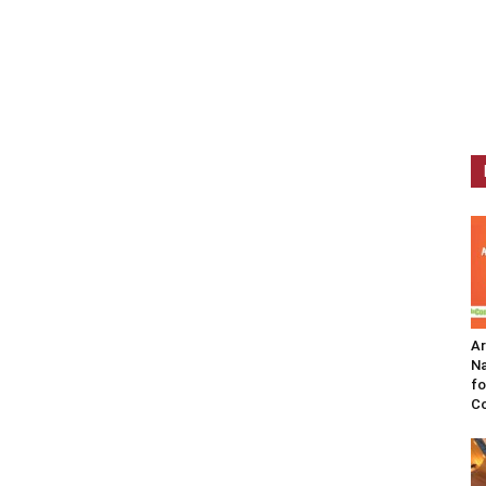
A
Na
fo
C