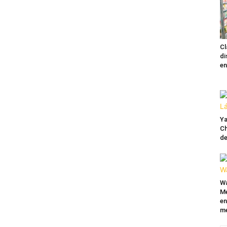
Cl
di
en
Ya
Ch
de
Wa
Mé
en
me