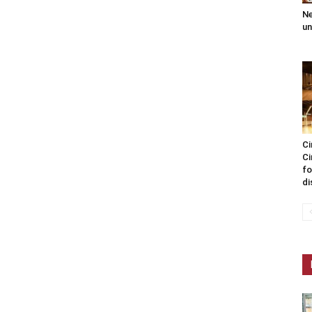
Ne
un
Ci
Ci
fo
di