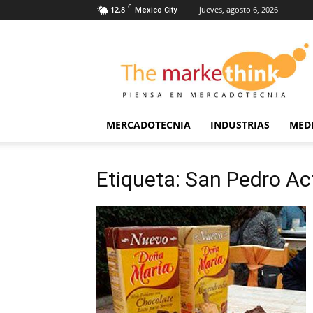
C
12.8
jueves, agosto 6, 2026
Mexico City
The
Markethink
MERCADOTECNIA
INDUSTRIAS
MED
Etiqueta: San Pedro A