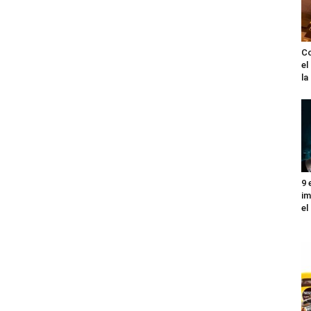
Co
el
l
9 
im
el