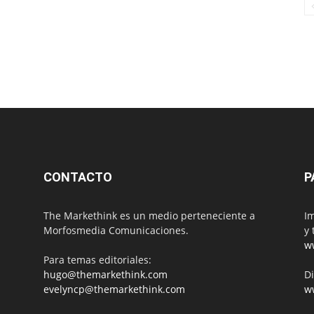
CONTACTO
P
The Markethink es un medio perteneciente a
Im
Morfosmedia Comunicaciones.
y 
w
Para temas editoriales:
hugo@themarkethink.com
Di
evelyncp@themarkethink.com
w