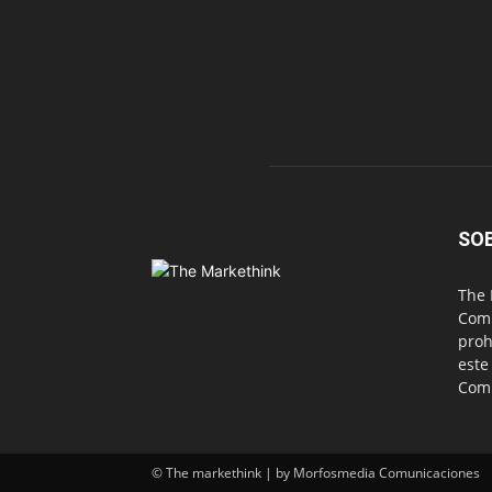
SO
The 
Comu
proh
este
Com
© The markethink | by Morfosmedia Comunicaciones