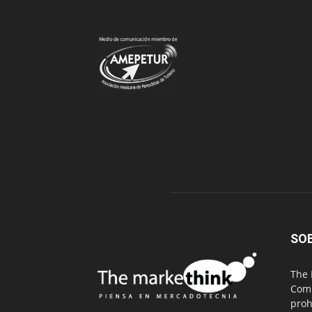
SO
The 
Comu
proh