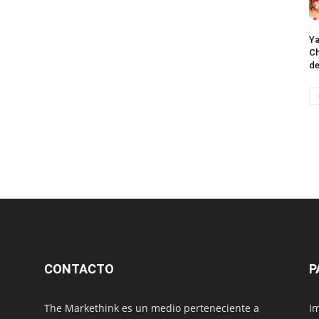
Ya
Ch
de
CONTACTO
P
The Markethink es un medio perteneciente a
Im