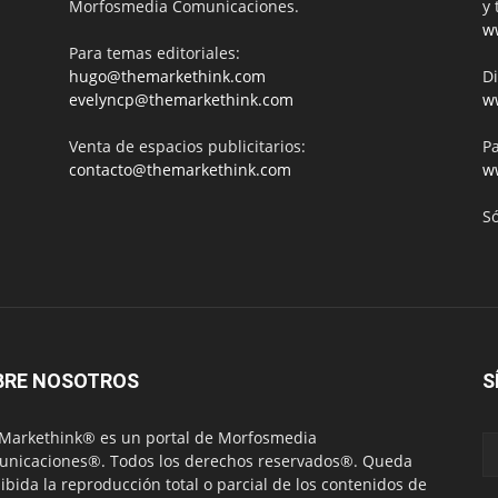
Morfosmedia Comunicaciones.
y 
w
Para temas editoriales:
hugo@themarkethink.com
Di
evelyncp@themarkethink.com
w
Venta de espacios publicitarios:
Pa
contacto@themarkethink.com
w
S
BRE NOSOTROS
S
Markethink® es un portal de Morfosmedia
nicaciones®. Todos los derechos reservados®. Queda
ibida la reproducción total o parcial de los contenidos de