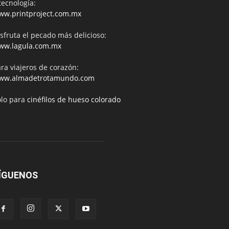
tecnología:
ww.printproject.com.mx
sfruta el pecado más delicioso:
ww.lagula.com.mx
ra viajeros de corazón:
ww.almadetrotamundo.com
ólo para
cinéfilos de hueso colorado
ÍGUENOS