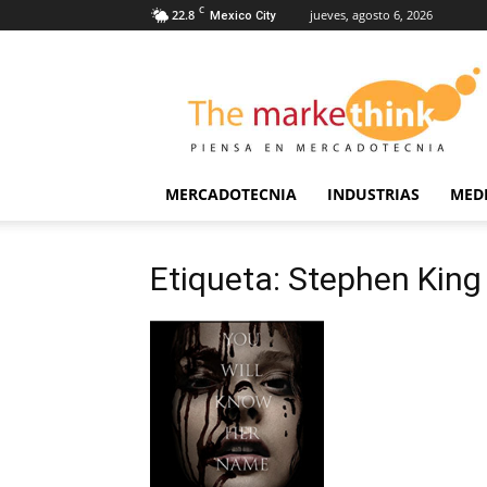
C
22.8
jueves, agosto 6, 2026
Mexico City
The
Markethink
MERCADOTECNIA
INDUSTRIAS
MED
Etiqueta: Stephen King