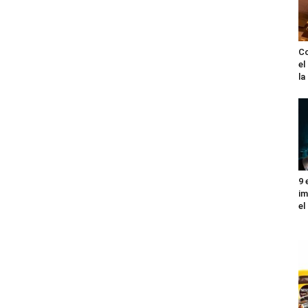
Co
el
l
9 
im
el