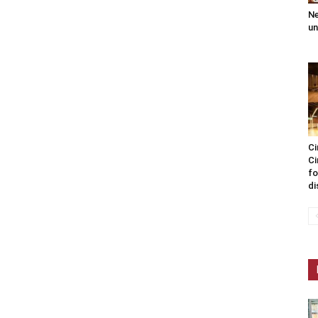
Ne
un
Ci
Ci
fo
di