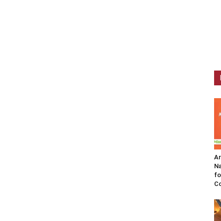
A
Na
fo
C