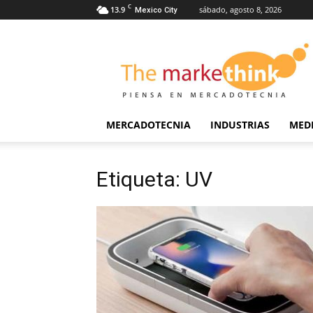
C
13.9
sábado, agosto 8, 2026
Mexico City
The
Markethink
MERCADOTECNIA
INDUSTRIAS
MED
Etiqueta: UV