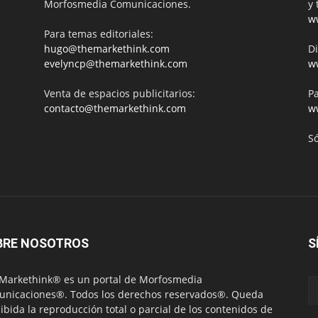
Morfosmedia Comunicaciones.
y 
w
Para temas editoriales:
hugo@themarkethink.com
Di
evelyncp@themarkethink.com
w
Venta de espacios publicitarios:
Pa
contacto@themarkethink.com
w
S
BRE NOSOTROS
S
Markethink® es un portal de Morfosmedia
nicaciones®. Todos los derechos reservados®. Queda
ibida la reproducción total o parcial de los contenidos de