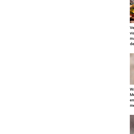
Ve
vi
ma
de
Wa
Mé
en
me