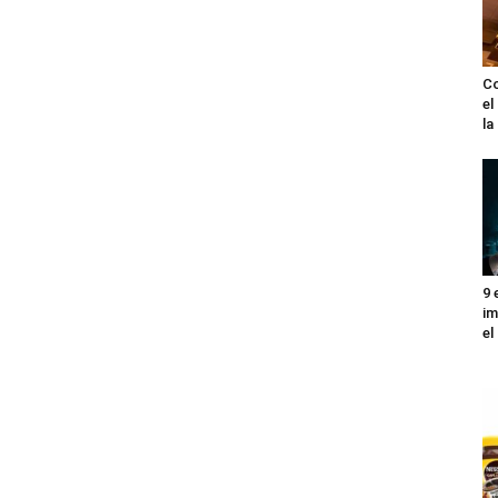
Co
el
l
9 
im
el