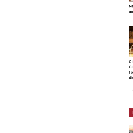
Ne
un
Ci
Ci
fo
di