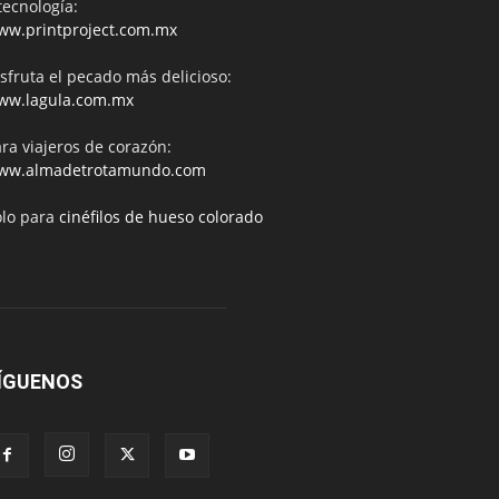
tecnología:
ww.printproject.com.mx
sfruta el pecado más delicioso:
ww.lagula.com.mx
ra viajeros de corazón:
ww.almadetrotamundo.com
ólo para
cinéfilos de hueso colorado
ÍGUENOS