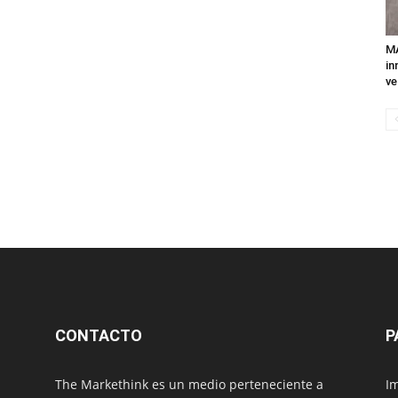
MA
in
ve
CONTACTO
P
The Markethink es un medio perteneciente a
Im