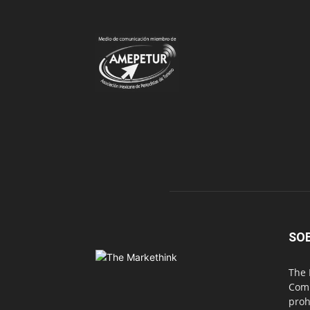
SO
The 
Comu
proh