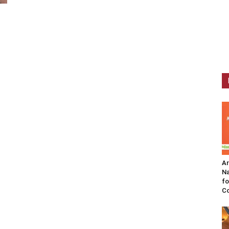
A
Na
fo
C