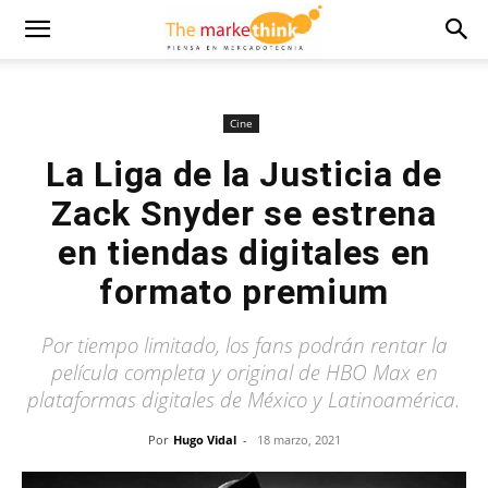
Cine
La Liga de la Justicia de
Zack Snyder se estrena
en tiendas digitales en
formato premium
Por tiempo limitado, los fans podrán rentar la
película completa y original de HBO Max en
plataformas digitales de México y Latinoamérica.
Por
Hugo Vidal
-
18 marzo, 2021