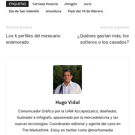
ETIQUETAS
Cerveza Victoria
chingón
cursi
Día de San Valentín
envoltura
Pack del 14 de febrero
Artículo anterior
Artículo siguiente
Los 6 perfiles del mexicano
¿Quiénes gastan más, los
enamorado
solteros o los casados?
Hugo Vidal
Comunicador Gráfico por la UAM Azcapotzalco, diseñador,
ilustrador e infógrafo, apasionado por la mercadotecnia y las
nuevas tecnologías. Coordinador editorial y agente del caos en
The Markethink. Estoy en twitter como @morfosmedia