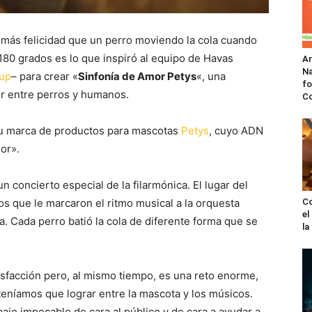
más felicidad que un perro moviendo la cola cuando
80 grados es lo que inspiró al equipo de Havas
A
Na
up
– para crear «
Sinfonía de Amor Petys
«, una
fo
or entre perros y humanos.
C
 su marca de productos para mascotas
Petys
, cuyo ADN
or».
n concierto especial de la filarmónica. El lugar del
os que le marcaron el ritmo musical a la orquesta
Co
el
. Cada perro batió la cola de diferente forma que se
l
sfacción pero, al mismo tiempo, es una reto enorme,
teníamos que lograr entre la mascota y los músicos.
bajo impecable de cara al público y de cara a ayudar a