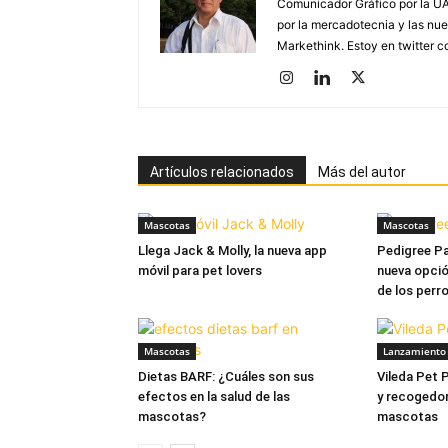
Comunicador Gráfico por la UA
por la mercadotecnia y las nue
Markethink. Estoy en twitter
Artículos relacionados
Más del autor
Mascotas
Mascotas
Llega Jack & Molly, la nueva app
Pedigree Pa
móvil para pet lovers
nueva opció
de los perr
Mascotas
Lanzamiento 
Dietas BARF: ¿Cuáles son sus
Vileda Pet 
efectos en la salud de las
y recogedo
mascotas?
mascotas