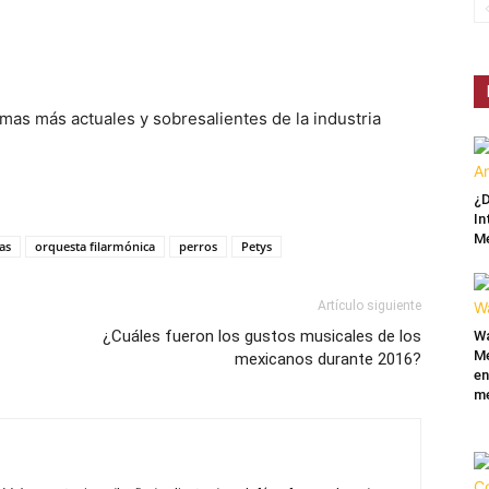
mas más actuales y sobresalientes de la industria
¿D
In
M
as
orquesta filarmónica
perros
Petys
Artículo siguiente
¿Cuáles fueron los gustos musicales de los
Wa
Mé
mexicanos durante 2016?
en
me