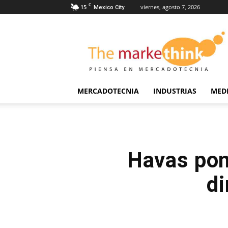
C
15
viernes, agosto 7, 2026
Mexico City
The
Markethink
MERCADOTECNIA
INDUSTRIAS
MED
Havas pon
di