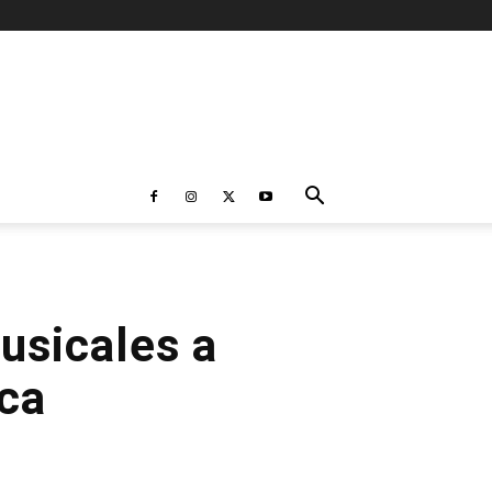
usicales a
ica