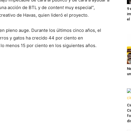
 una acción de BTL y de
content
muy especial”,
9 
im
 creativo de Havas, quien lideró el proyecto.
el
n pleno auge. Durante los últimos cinco años, el
ros y gatos ha crecido 44 por ciento en
lo menos 15 por ciento en los siguientes años.
Ne
un
Ci
Ci
fo
di