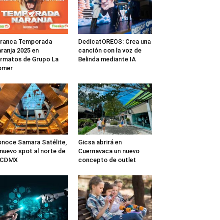
rranca Temporada
DedicatOREOS: Crea una
ranja 2025 en
canción con la voz de
rmatos de Grupo La
Belinda mediante IA
omer
noce Samara Satélite,
Gicsa abrirá en
 nuevo spot al norte de
Cuernavaca un nuevo
a CDMX
concepto de outlet