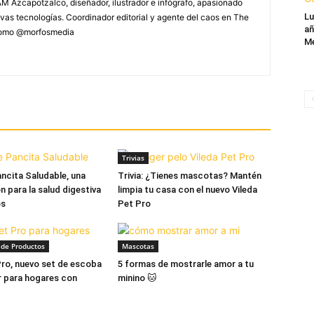
M Azcapotzalco, diseñador, ilustrador e infógrafo, apasionado
Lu
vas tecnologías. Coordinador editorial y agente del caos en The
añ
 como @morfosmedia
Mé
Trivias
ncita Saludable, una
Trivia: ¿Tienes mascotas? Mantén
n para la salud digestiva
limpia tu casa con el nuevo Vileda
os
Pet Pro
de Productos
Mascotas
Pro, nuevo set de escoba
5 formas de mostrarle amor a tu
r para hogares con
minino 🐱