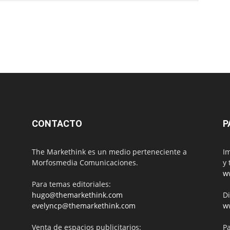
CONTACTO
P
The Markethink es un medio perteneciente a
Im
Morfosmedia Comunicaciones.
y 
w
Para temas editoriales:
hugo@themarkethink.com
Di
evelyncp@themarkethink.com
w
Venta de espacios publicitarios:
Pa