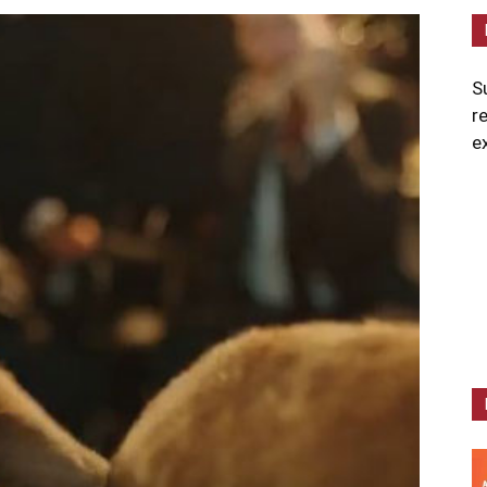
S
r
e