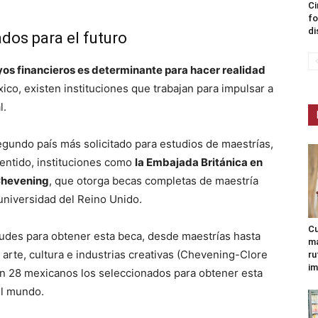
Ci
fo
di
ados para el futuro
os financieros es determinante para hacer realidad
xico, existen instituciones que trabajan para impulsar a
l.
egundo país más solicitado para estudios de maestrías,
entido, instituciones como
la Embajada Británica en
Chevening
, que otorga becas completas de maestría
universidad del Reino Unido.
Cu
tudes para obtener esta beca, desde maestrías hasta
ma
arte, cultura e industrias creativas (Chevening-Clore
ru
im
n 28 mexicanos los seleccionados para obtener esta
el mundo.