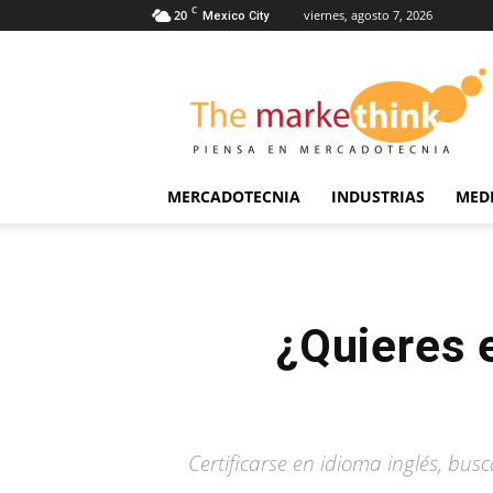
C
20
viernes, agosto 7, 2026
Mexico City
The
Markethink
MERCADOTECNIA
INDUSTRIAS
MED
¿Quieres e
Certificarse en idioma inglés, b