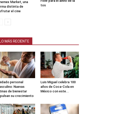
Flow para el alivio de la
nemex Market, una
tos
rma distinta de
sfrutar el cine
LO MÁS RECIENTE
idado personal
Luis Miguel celebra 100
sculino: Nuevas
años de Coca-Cola en
tinas de bienestar
México con este...
pulsan su crecimiento