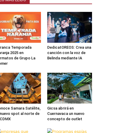
rranca Temporada
DedicatOREOS: Crea una
ranja 2025 en
canción con la voz de
rmatos de Grupo La
Belinda mediante IA
omer
noce Samara Satélite,
Gicsa abrirá en
 nuevo spot al norte de
Cuernavaca un nuevo
a CDMX
concepto de outlet