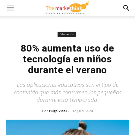
Educación
80% aumenta uso de
tecnología en niños
durante el verano
Las aplicaciones educativas son el tipo de
contenido que más consumen los pequeños
durante esta temporada.
Por
Hugo Vidal
-
12 julio, 2024