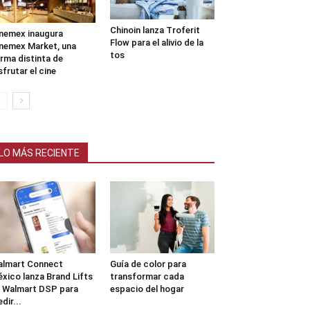
Chinoin lanza Troferit
nemex inaugura
Flow para el alivio de la
nemex Market, una
tos
rma distinta de
sfrutar el cine
LO MÁS RECIENTE
lmart Connect
Guía de color para
xico lanza Brand Lifts
transformar cada
 Walmart DSP para
espacio del hogar
dir...