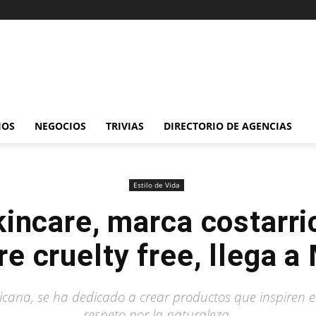
IOS
NEGOCIOS
TRIVIAS
DIRECTORIO DE AGENCIAS
Estilo de Vida
incare, marca costarr
re cruelty free, llega a
na, se ha dedicado a crear productos que inspiren el 
respeto por la naturaleza.