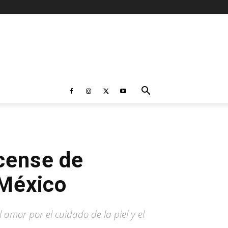
icense de
 México
amor por el cuidado de la piel y el