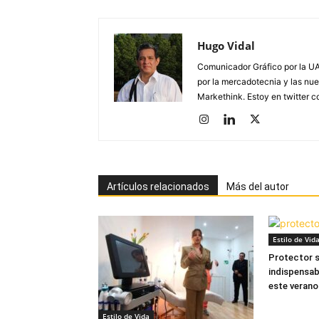
Hugo Vidal
Comunicador Gráfico por la UA
por la mercadotecnia y las nue
Markethink. Estoy en twitter
Artículos relacionados
Más del autor
Estilo de Vid
Protector s
indispensabl
este verano
Estilo de Vida