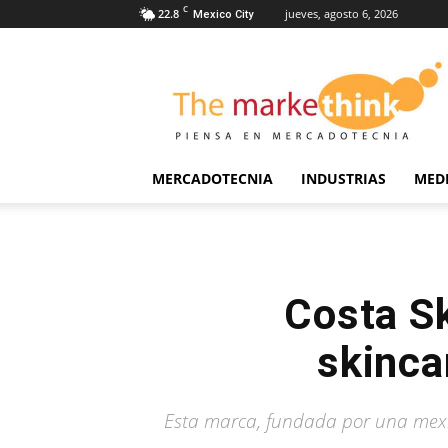
C
22.8
jueves, agosto 6, 2026
Mexico City
The
Markethink
MERCADOTECNIA
INDUSTRIAS
MED
Costa Sk
skinca
Esta marca, fundada por una mexica