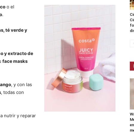
oco
o el
o
.
Ci
Ci
fo
s, té verde y
di
o y extracto de
as
face masks
mango
, y con las
s
, todas con
Wa
ra nutrir y reparar
Mé
en
me