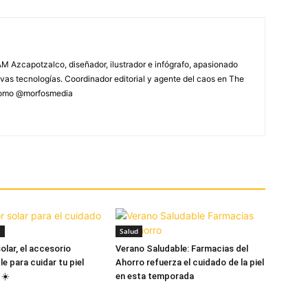
M Azcapotzalco, diseñador, ilustrador e infógrafo, apasionado
vas tecnologías. Coordinador editorial y agente del caos en The
 como @morfosmedia
a
Salud
olar, el accesorio
Verano Saludable: Farmacias del
e para cuidar tu piel
Ahorro refuerza el cuidado de la piel
 ☀️
en esta temporada