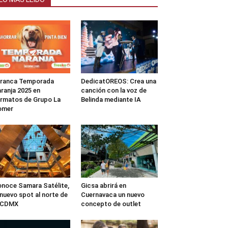
rranca Temporada
DedicatOREOS: Crea una
ranja 2025 en
canción con la voz de
rmatos de Grupo La
Belinda mediante IA
omer
noce Samara Satélite,
Gicsa abrirá en
 nuevo spot al norte de
Cuernavaca un nuevo
a CDMX
concepto de outlet